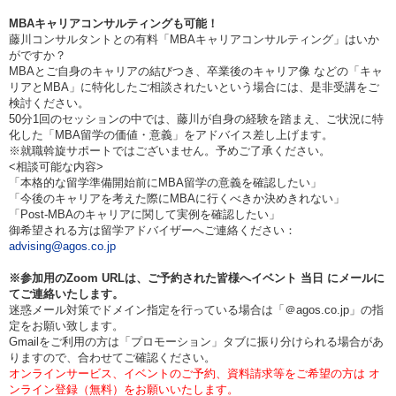
MBAキャリアコンサルティングも可能！
藤川コンサルタントとの有料「MBAキャリアコンサルティング」はいか
がですか？
MBAとご自身のキャリアの結びつき、卒業後のキャリア像 などの「キャ
リアとMBA」に特化したご相談されたいという場合には、是非受講をご
検討ください。
50分1回のセッションの中では、藤川が自身の経験を踏まえ、ご状況に特
化した「MBA留学の価値・意義」をアドバイス差し上げます。
※就職斡旋サポートではございません。予めご了承ください。
<相談可能な内容>
「本格的な留学準備開始前にMBA留学の意義を確認したい」
「今後のキャリアを考えた際にMBAに行くべきか決めきれない」
「Post-MBAのキャリアに関して実例を確認したい」
御希望される方は留学アドバイザーへご連絡ください：
advising@agos.co.jp
※参加用のZoom URLは、ご予約された皆様へイベント
当日
にメールに
てご連絡いたします。
迷惑メール対策でドメイン指定を行っている場合は「＠agos.co.jp」の指
定をお願い致します。
Gmailをご利用の方は「プロモーション」タブに振り分けられる場合があ
りますので、合わせてご確認ください。
オンラインサービス、イベントのご予約、資料請求等をご希望の方は オ
ンライン登録（無料）をお願いいたします。