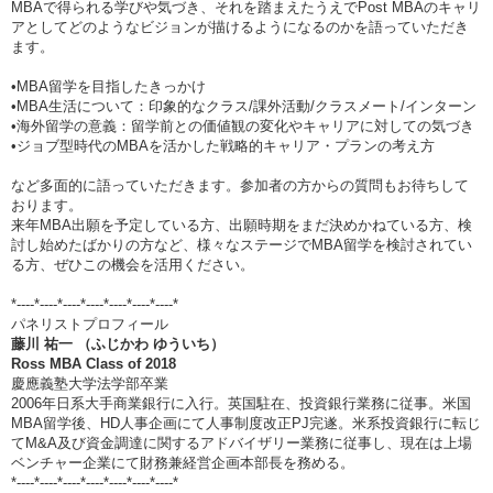
MBAで得られる学びや気づき、それを踏まえたうえでPost MBAのキャリ
アとしてどのようなビジョンが描けるようになるのかを語っていただき
ます。
•MBA留学を目指したきっかけ
•MBA生活について：印象的なクラス/課外活動/クラスメート/インターン
•海外留学の意義：留学前との価値観の変化やキャリアに対しての気づき
•ジョブ型時代のMBAを活かした戦略的キャリア・プランの考え方
など多面的に語っていただきます。参加者の方からの質問もお待ちして
おります。
来年MBA出願を予定している方、出願時期をまだ決めかねている方、検
討し始めたばかりの方など、様々なステージでMBA留学を検討されてい
る方、ぜひこの機会を活用ください。
*----*----*----*----*----*----*----*
パネリストプロフィール
藤川 祐一 （ふじかわ ゆういち）
Ross MBA Class of 2018
慶應義塾大学法学部卒業
2006年日系大手商業銀行に入行。英国駐在、投資銀行業務に従事。米国
MBA留学後、HD人事企画にて人事制度改正PJ完遂。米系投資銀行に転じ
てM&A及び資金調達に関するアドバイザリー業務に従事し、現在は上場
ベンチャー企業にて財務兼経営企画本部長を務める。
*----*----*----*----*----*----*----*