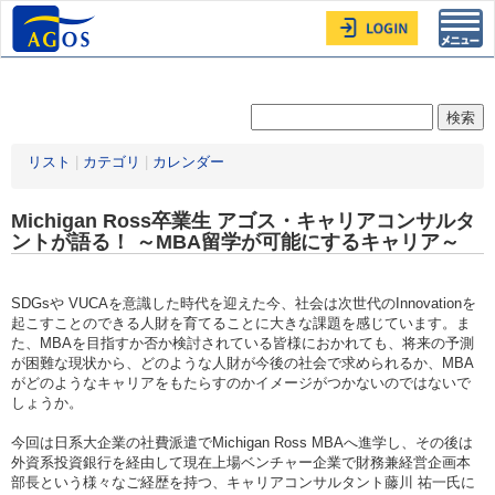
Toggl
navig
リスト
|
カテゴリ
|
カレンダー
Michigan Ross卒業生 アゴス・キャリアコンサルタ
ントが語る！ ～MBA留学が可能にするキャリア～
SDGsや VUCAを意識した時代を迎えた今、社会は次世代のInnovationを
起こすことのできる人財を育てることに大きな課題を感じています。ま
た、MBAを目指すか否か検討されている皆様におかれても、将来の予測
が困難な現状から、どのような人財が今後の社会で求められるか、MBA
がどのようなキャリアをもたらすのかイメージがつかないのではないで
しょうか。
今回は日系大企業の社費派遣でMichigan Ross MBAへ進学し、その後は
外資系投資銀行を経由して現在上場ベンチャー企業で財務兼経営企画本
部長という様々なご経歴を持つ、キャリアコンサルタント藤川 祐一氏に