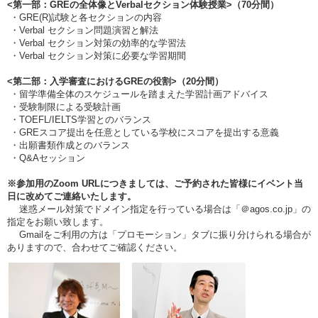
<第一部：GREの全体像とVerbalセクション体験授業>（70分間）
・GRE(R)試験と各セクションの内容
・Verbal セクション問題演習と解法
・Verbal セクション対策の効率的な学習法
・Verbal セクション対策に必要な学習期間
<第二部：入学審査におけるGREの役割>（20分間）
・留学準備全体のスケジュールを踏まえた学習計画アドバイス
・受験制限による受験計画
・TOEFL/IELTS学習とのバランス
・GREスコア提出を任意としている学校にスコアを提出する意義
・出願書類作成とのバランス
・Q&Aセッション
※参加用のZoom URLにつきましては、ご予約された皆様にイベント当
日に改めてご連絡いたします。
迷惑メール対策でドメイン指定を行っている場合は「＠agos.co.jp」の
指定をお願い致します。
Gmailをご利用の方は「プロモーション」タブに振り分けられる場合が
ありますので、合わせてご確認ください。