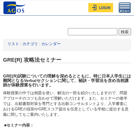
Toggl
navig
リスト
|
カテゴリ
|
カレンダー
GRE(R) 攻略法セミナー
GRE(R)試験についての理解を深めるとともに、特に日本人学生には
難関となるVerbalセクションに関して、秘訣・学習法を含め当校講
師が体験授業を行います。
体験授業の中では例題を使い、解法の一部を紹介いたしますので、問題
アプローチのコツも合わせて理解いただけます。また、セミナーの後半
では、出願書類対策を専門とする出願コンサルタントより、入学審査に
おけるGREの役割やGREスコア提出を任意としている学校に提出する意
義に関してもご案内いたします。
■セミナー内容：