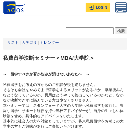
Toggl
navig
リスト
|
カテゴリ
|
カレンダー
私費留学決断セミナー＜MBA/大学院＞
～ 留学すべきか否か悩みが消せないあなたへ ～
私費留学をお考えの方からのご相談が後を絶ちません。
そもそも会社をやめてまで留学をするメリットがあるのか、卒業後みん
などうなっているのか、費用はどうやって捻出しているのかなど、なか
なか決断できずに悩んでいる方は少なくありません。
本セミナーでは、スタンフォード大学の大学院へ私費留学を敢行し、豊
富な留学生サポート経験を持つ当校アドバイザーが、自身の生々しい体
験談を含め、具体的なアドバイスをいたします。
基本的に社会人の方を対象としていますが、将来私費留学をお考えの大
学生の方もご興味があればご参加いただけます。