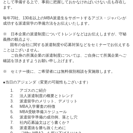
として準備する上で、事前に把握しておかなければいけない点も存在し
ます。
毎年70社、130名以上のMBA派遣生をサポートするアゴス・ジャパンが
成功する派遣留学の準備方法をお伝えいたします。
※ 日本企業の派遣制度についてトレンドなどはお伝えしますが、守秘
義務の観点より、
固有の会社に関する派遣制度や応募対策などをセミナーでお伝えする
ことはございません。
ご自身の所属企業の派遣制度については、ご自身にて所属企業へご
確認を頂きますようお願い申し上げます。
※ セミナー後に、ご希望者には無料個別相談を実施致します。
●当日のアジェンダ（変更の可能性もございます）
アゴスのご紹介
法人派遣制度の概要とトレンド
派遣留学のメリット、デメリット
MBA入学審査の特徴
MBA受験準備スケジュール
派遣留学準備の成功例、落とし穴
社内応募論文はどう書くか？
派遣選抜を勝ち抜くために