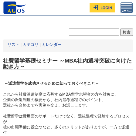
Toggl
navig
リスト
|
カテゴリ
|
カレンダー
社費留学基礎セミナー ～MBA社内選考突破に向けた
動き方～
～派遣留学を成功させるために知っておくべきこと～
これから社費派遣制度に応募するMBA留学志望者の方を対象に、
企業の派遣制度の概要から、社内選考過程でのポイント、
選抜から合格までを実例を交え、お話しします。
社費留学は費用面のサポートだけでなく、選抜過程で経験するプロセス
が
後の出願準備に役立つなど、多くのメリットがありますが、一方で派遣
生