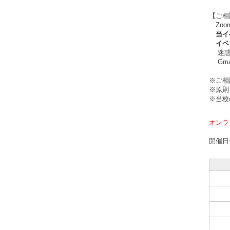
【ご相
Zoo
当イベ
イベン
迷惑メ
Gma
※ご相
※原則
※当校
オンラ
開催日