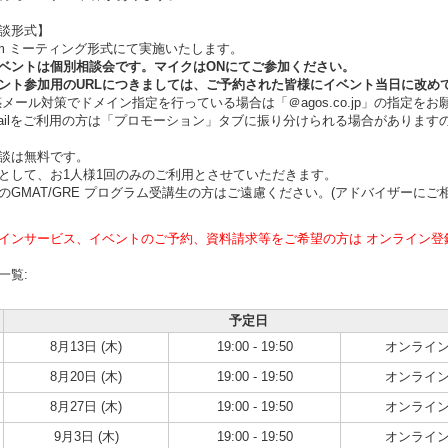
談形式】
m ミーティング形式にて実施いたします。
ントは個別相談会です。マイクはONにてご参加ください。
ト参加用のURLにつきましては、ご予約された皆様にイベント当日に改め
ール対策でドメイン指定を行っている場合は「＠agos.co.jp」の指定をお
ilをご利用の方は「プロモーション」タブに振り分けられる場合があります
談は無料です。
として、お1人様1回のみのご利用とさせていただきます。
のGMAT/GRE プログラム受講生の方はご遠慮ください。(アドバイザーにご
インサービス、イベントのご予約、資料請求等をご希望の方は オンライン登
一覧:
予定日
8月13日 (木)
19:00 - 19:50
オンライ
8月20日 (木)
19:00 - 19:50
オンライ
8月27日 (木)
19:00 - 19:50
オンライ
9月3日 (木)
19:00 - 19:50
オンライ