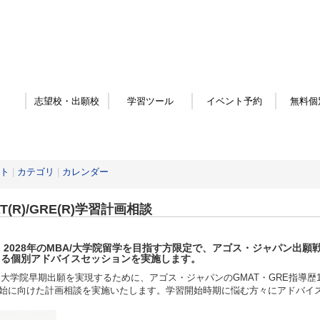
志望校・出願校
学習ツール
イベント予約
無料個
ト
|
カテゴリ
|
カレンダー
T(R)/GRE(R)学習計画相談
・2028年
のMBA/大学院留学を目指す方限定
で、アゴス・ジャパン出願戦
よる個別アドバイスセッションを実施します。
・大学院早期出願を実現するために、アゴス・ジャパンのGMAT・GRE指導歴1
始に向けた計画相談を実施いたします。学習開始時期に悩む方々にアドバイ