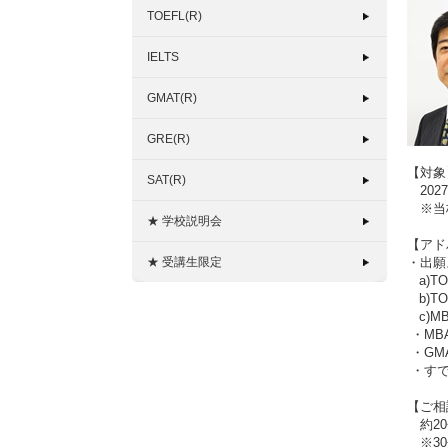
TOEFL(R)
IELTS
GMAT(R)
GRE(R)
【対象
SAT(R)
202
※当校
★ 学校説明会
【アド
★ 受講生限定
・出願
a)T
b)T
c)M
・MB
・GM
・すで
【ご相
約20
※30