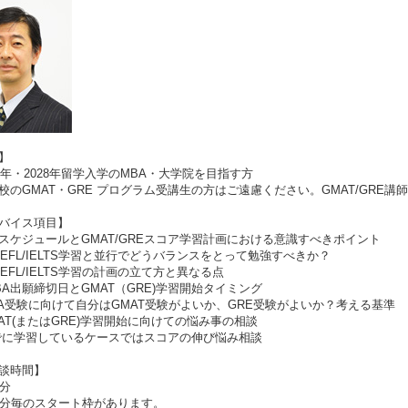
】
7年・2028年留学入学のMBA・大学院を目指す方
のGMAT・GRE プログラム受講生の方はご遠慮ください。GMAT/GRE講
バイス項目】
スケジュールとGMAT/GREスコア学習計画における意識すべきポイント
OEFL/IELTS学習と並行でどうバランスをとって勉強すべきか？
OEFL/IELTS学習の計画の立て方と異なる点
BA出願締切日とGMAT（GRE)学習開始タイミング
A受験に向けて自分はGMAT受験がよいか、GRE受験がよいか？考える基準
AT(またはGRE)学習開始に向けての悩み事の相談
に学習しているケースではスコアの伸び悩み相談
談時間】
分
分毎のスタート枠があります。