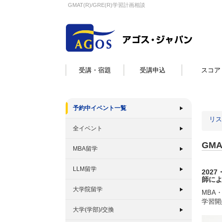
GMAT(R)/GRE(R)学習計画相談
受講・宿題
受講申込
スコア
予約中イベント一覧
リス
全イベント
GMA
MBA留学
LLM留学
2027
師に
大学院留学
MBA
学習開
大学(学部)/交換