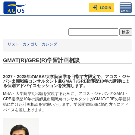
Toggl
navig
リスト
|
カテゴリ
|
カレンダー
GMAT(R)/GRE(R)学習計画相談
2027・2028年
のMBA/大学院留学を目指す方限定
で、アゴス・ジャ
パン出願戦略コンサルタント兼GMAＴ/GRE指導歴10年の講師によ
る個別アドバイスセッションを実施します。
MBA・大学院早期出願を実現するために、アゴス・ジャパンのGMAT・
GRE指導歴10年の講師兼出願戦略コンサルタントがGMAT/GREの学習開
始に向けた計画相談を実施いたします。学習開始時期に悩む方々にアド
バイスを差し上げます。