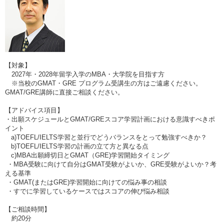
【対象】
2027年・2028年留学入学のMBA・大学院を目指す方
※当校のGMAT・GRE プログラム受講生の方はご遠慮ください。
GMAT/GRE講師に直接ご相談ください。
【アドバイス項目】
・出願スケジュールとGMAT/GREスコア学習計画における意識すべきポ
イント
a)TOEFL/IELTS学習と並行でどうバランスをとって勉強すべきか？
b)TOEFL/IELTS学習の計画の立て方と異なる点
c)MBA出願締切日とGMAT（GRE)学習開始タイミング
・MBA受験に向けて自分はGMAT受験がよいか、GRE受験がよいか？考
える基準
・GMAT(またはGRE)学習開始に向けての悩み事の相談
・すでに学習しているケースではスコアの伸び悩み相談
【ご相談時間】
約20分