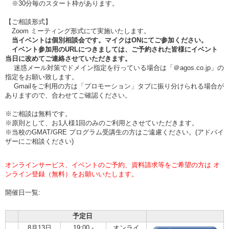
※30分毎のスタート枠があります。
【ご相談形式】
Zoom ミーティング形式にて実施いたします。
当イベントは個別相談会です。マイクはONにてご参加ください。
イベント参加用のURLにつきましては、ご予約された皆様にイベント
当日に改めてご連絡させていただきます。
迷惑メール対策でドメイン指定を行っている場合は「＠agos.co.jp」の
指定をお願い致します。
Gmailをご利用の方は「プロモーション」タブに振り分けられる場合が
ありますので、合わせてご確認ください。
※ご相談は無料です。
※原則として、お1人様1回のみのご利用とさせていただきます。
※当校のGMAT/GRE プログラム受講生の方はご遠慮ください。(アドバイ
ザーにご相談ください)
オンラインサービス、イベントのご予約、資料請求等をご希望の方は オ
ンライン登録（無料）をお願いいたします。
開催日一覧:
予定日
8月13日
19:00 -
オンライ