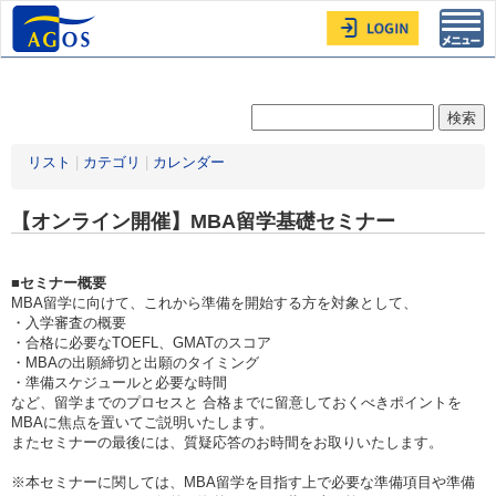
Toggl
navig
リスト
|
カテゴリ
|
カレンダー
【オンライン開催】MBA留学基礎セミナー
■セミナー概要
MBA留学に向けて、これから準備を開始する方を対象として、
・入学審査の概要
・合格に必要なTOEFL、GMATのスコア
・MBAの出願締切と出願のタイミング
・準備スケジュールと必要な時間
など、留学までのプロセスと 合格までに留意しておくべきポイントを
MBAに焦点を置いてご説明いたします。
またセミナーの最後には、質疑応答のお時間をお取りいたします。
※本セミナーに関しては、MBA留学を目指す上で必要な準備項目や準備