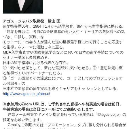
アゴス・ジャパン取締役 横山 匡
留学指導歴35年。
1984
年1月から語学教育、86年から留学指導に携わる。
「世界を舞台に、各自の1番納得感の高い人生・キャリアの選択肢への気
づき、目指し、実現」を
モットーに「出会う人が選んだ道の世界選手権に出て行くことを応援す
る指導」をテーマに活動し今に至る。
MBA
入学審査官や国際交流学会などにおいて日本の留学事情についての
セミナー講師も多数務める、
日本の留学指導における代表的な存在。
①
「気づかせ屋として、新たな選択肢に気づかせる」②「意思決定に至
る納得づくりの パートナーになる」
③「ゴール設定とその達成にむけて、コーチとしてのプロフェッショナ
ルお節介」の
三本柱で出願者の留学実現を導く
キャリアをミッ ションとしている。
http://www.agos.co.jp/about/
※参加用のZoom URLは、ご予約された皆様へ午前実施の場合は
前日、
午後実施の場合は当日
にメールにてご連絡いたします。
迷惑メール対策でドメイン指定を行っている場合は「＠agos.co.jp」の
指定をお願い致します。
Gmailをご利用の方は「プロモーション」タブに振り分けられる場合が