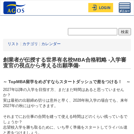
Toggl
navig
リスト
|
カテゴリ
|
カレンダー
創業者が伝授する世界有名校MBA合格戦略 -入学審
査官の視点から考える出願準備-
～ TopMBA留学をめざすならスタートダッシュで差をつける！ ～
2027年以降の入学を目指す方、まだまだ時間はあると思っていません
か？
実は最初の出願締め切りは意外と早く、2028年秋入学の場合でも、来年
2027年の秋にはやってきます。
それまでにお仕事の合間を縫って使える時間はどのくらい残っているで
しょうか？
志望校入学を勝ち取るために、いち早く準備をスタートしてライバル達
と差をつけましょう。