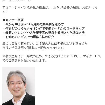
アゴス・ジャパン取締役の横山が、Top MBA合格の秘訣、お伝えしま
す！
◆セミナー概要
・今から10ヵ月～14ヵ月間の効果的な進め方
・何をどのようなタイミングで準備すべきかのロードマップ
・最新のトレンドや入学審査官の視点を盛り込んだ準備方法
・お勧めのアゴスでの履修方法の紹介
最後に質疑応答を行い、ご希望の方には準備の現状を踏まえた
今後の学習計画を個別にご相談いただけます。
※参加型セミナー形式のため、できるだけビデオ「ON」、マイク「ON」
でのご参加をお願いいたします。