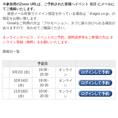
※参加用のZoom URLは、ご予約された皆様へイベント
当日
にメールに
てご連絡いたします。
迷惑メール対策でドメイン指定を行っている場合は「＠agos.co.jp」の
指定をお願い致します。
Gmailをご利用の方は「プロモーション」タブに振り分けられる場合が
ありますので、合わせてご確認ください。
オンラインサービス、イベントのご予約、資料請求等をご希望の方は オ
ンライン登録（無料）をお願いいたします。
開催日一覧:
予定日
19:00 -
オンライ
9月2日 (水)
20:30
ン
10月14日
19:00 -
オンライ
(水)
20:30
ン
11月18日
19:00 -
オンライ
(水)
20:30
ン