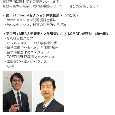
書類準備に関してもご案内いたします。
当校の実際の授業に近い臨場感のセミナー、ぜひお見逃しなく！
＜第一部：Verbalセクション体験授業＞（70分間）
・Verbalセクション問題演習と解法
・Verbalセクション対策の効率的な学習法
＜第二部：MBA入学審査と入学審査におけるGMATの役割＞（20分間）
・GMAT目標スコア
・ビジネススクールの入学審査比重
・留学準備でやるべきこと/時間配分
・留学準備全体のスケジュール
・TOEFL/IELTS学習とのバランス
・出願書類作成とのバランス
・Q&A