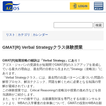
Toggl
navig
リスト
|
カテゴリ
|
カレンダー
GMAT(R) Verbal Strategyクラス体験授業
GMAT(R)短期攻略の秘訣は「Verbal Strategy」にあり！
アゴス・ジャパンの受講生が短期間でGMAT(R)のスコアアップを達成し
ている最大の理由は、過去問の分析から生まれた"Strategy（攻略法）"に
あります。
「Verbal Strategyクラス」には、過去問の出題パターンに基づいた問題の
解答プロセス、解法テクニック、問題を解くために必要となる知識の理
解が凝縮されています。
この体験授業では、Critical Reasoningの攻略法や授業の進め方などを担
当講師がご紹介します。
また、セミナーの後半では、出願書類対策を専門とする出願コンサルタ
ントより、MBAの入学審査の全体像について、GMATの役割やMBA出願