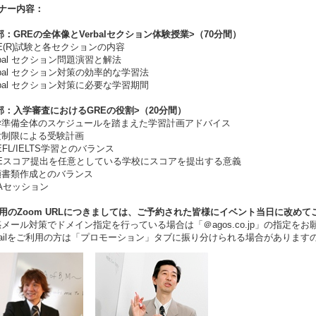
ミナー内容：
部：GREの全体像とVerbalセクション体験授業>（70分間）
E(R)試験と各セクションの内容
rbal セクション問題演習と解法
rbal セクション対策の効率的な学習法
rbal セクション対策に必要な学習期間
部：入学審査におけるGREの役割>（20分間）
準備全体のスケジュールを踏まえた学習計画アドバイス
制限による受験計画
FL/IELTS学習とのバランス
Eスコア提出を任意としている学校にスコアを提出する意義
書類作成とのバランス
Aセッション
用のZoom URLにつきましては、ご予約された皆様にイベント当日に改めて
ール対策でドメイン指定を行っている場合は「＠agos.co.jp」の指定をお
ilをご利用の方は「プロモーション」タブに振り分けられる場合があります