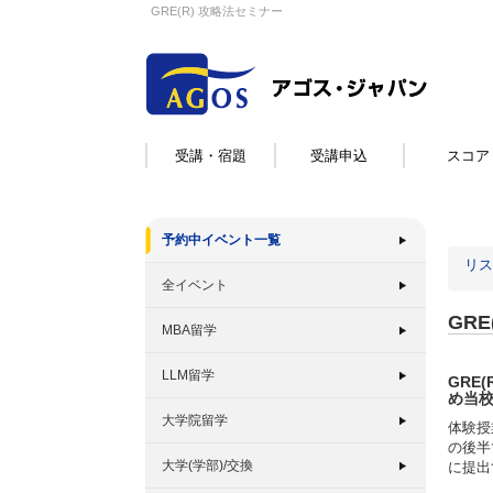
GRE(R) 攻略法セミナー
受講・宿題
受講申込
スコア
予約中イベント一覧
リス
全イベント
GR
MBA留学
LLM留学
GRE
め当
大学院留学
体験授
の後半
大学(学部)/交換
に提出