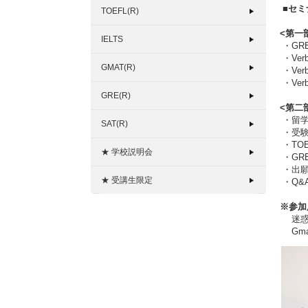
■セ
TOEFL(R)
<第一
IELTS
・GR
・Ve
GMAT(R)
・Ve
・Ve
GRE(R)
<第二
・留学
SAT(R)
・受験
・TOE
★ 学校説明会
・GR
・出願
★ 受講生限定
・Q&
※参加
迷惑メ
Gma