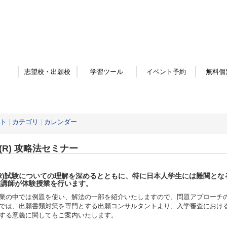
志望校・出願校
学習ツール
イベント予約
無料個
ト
|
カテゴリ
|
カレンダー
E(R) 攻略法セミナー
(R)試験についての理解を深めるとともに、特に日本人学生には難関となる
校講師が体験授業を行います。
業の中では例題を使い、解法の一部を紹介いたしますので、問題アプローチ
では、出願書類対策を専門とする出願コンサルタントより、入学審査における
する意義に関してもご案内いたします。