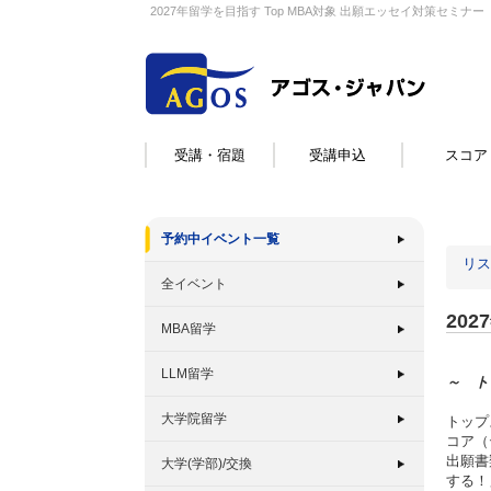
2027年留学を目指す Top MBA対象 出願エッセイ対策セミナー
受講・宿題
受講申込
スコア
予約中イベント一覧
リス
全イベント
20
MBA留学
LLM留学
～ ト
大学院留学
トップ
コア（
出願書
大学(学部)/交換
する！