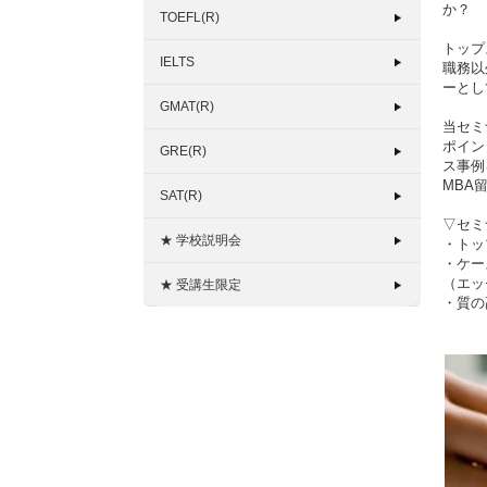
か？
TOEFL(R)
トップ
IELTS
職務以
ーとし
GMAT(R)
当セミ
ポイン
GRE(R)
ス事例
MBA
SAT(R)
▽セミ
★ 学校説明会
・トッ
・ケー
（エッ
★ 受講生限定
・質の