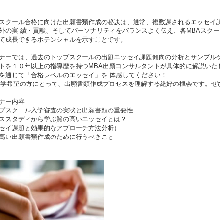
スクール合格に向けた出願書類作成の秘訣は、通常、複数課されるエッセイ課
外の実 績・貢献、そしてパーソナリティをバランスよく伝え、各MBAスク
て成長できるポテンシャルを示すことです。
ナーでは、過去のトップスクールの出題エッセイ課題傾向の分析とサンプルケ
トを１０年以上の指導歴を持つMBA出願コンサルタントが具体的に解説いた
を通じて「合格レベルのエッセイ」を 体感してください！
留学希望の方にとって、出願書類作成プロセスを理解する絶好の機会です。ぜ
ナー内容
プスクール入学審査の実状と出願書類の重要性
ススタディから学ぶ質の高いエッセイとは？
セイ課題と効果的なアプローチ方法分析）
高い出願書類作成のために行うべきこと