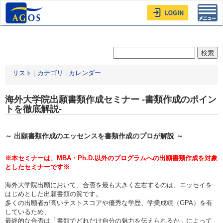
Toggl
navig
リスト
|
カテゴリ
|
カレンダー
海外大学院出願書類作成セミナー -書類作成のポイン
トを徹底解説-
～ 出願書類作成のエッセンスを書類作成のプロが解説 ～
※本セミナーは、MBA・Ph.D.以外のプログラムへの出願書類作成を対象
としたセミナーです※
海外大学院出願において、合否を最も大きく左右するのは、エッセイを
はじめとした出願書類の質です。
多くの出願者が高いテストスコアや優秀な学歴、学業成績（GPA）を有
しているため、
最終的な合否は「書類でどれだけ自分の魅力を伝えられるか」によって