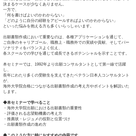
決まるケースが少なくありません。
一方で、
「何を書けばよいのかわからない」
「どのように自分の経験をアピールすればよいのかわからない」
といった悩みを抱える方も多くいらっしゃいます。
出願書類作成において重要なのは、各種アプリケーションを通じて、
ご自身のキャリアゴール、職務上・職務外での実績や貢献、そしてパー
ソナリティをバランスよく伝え、
各スクールでの学びを通じて成長できるポテンシャルを示すことです。
本セミナーでは、1992年より出願コンサルタントとして第一線で活躍
し、
長年にわたり多くの受験生を支えてきたベテラン日本人コンサルタント
が、
海外大学院合格につながる出願書類作成の考え方やポイントを解説いた
します。
◆本セミナーで学べること
・海外大学院出願における出願書類の重要性
・評価される志望動機書の考え方
・推薦状・レジュメの役割と位置づけ
・出願書類作成の進め方
◆このような方に特におすすめの内容です