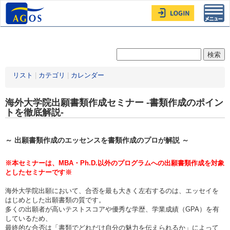
Toggl
navig
リスト
|
カテゴリ
|
カレンダー
海外大学院出願書類作成セミナー -書類作成のポイン
トを徹底解説-
～ 出願書類作成のエッセンスを書類作成のプロが解説 ～
※本セミナーは、MBA・Ph.D.以外のプログラムへの出願書類作成を対象
としたセミナーです※
海外大学院出願において、合否を最も大きく左右するのは、エッセイを
はじめとした出願書類の質です。
多くの出願者が高いテストスコアや優秀な学歴、学業成績（GPA）を有
しているため、
最終的な合否は「書類でどれだけ自分の魅力を伝えられるか」によって