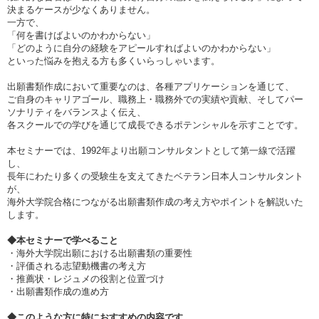
決まるケースが少なくありません。
一方で、
「何を書けばよいのかわからない」
「どのように自分の経験をアピールすればよいのかわからない」
といった悩みを抱える方も多くいらっしゃいます。
出願書類作成において重要なのは、各種アプリケーションを通じて、
ご自身のキャリアゴール、職務上・職務外での実績や貢献、そしてパー
ソナリティをバランスよく伝え、
各スクールでの学びを通じて成長できるポテンシャルを示すことです。
本セミナーでは、1992年より出願コンサルタントとして第一線で活躍
し、
長年にわたり多くの受験生を支えてきたベテラン日本人コンサルタント
が、
海外大学院合格につながる出願書類作成の考え方やポイントを解説いた
します。
◆本セミナーで学べること
・海外大学院出願における出願書類の重要性
・評価される志望動機書の考え方
・推薦状・レジュメの役割と位置づけ
・出願書類作成の進め方
◆このような方に特におすすめの内容です