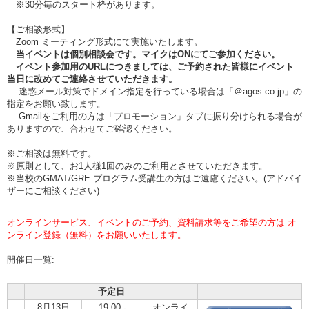
※30分毎のスタート枠があります。
【ご相談形式】
Zoom ミーティング形式にて実施いたします。
当イベントは個別相談会です。マイクはONにてご参加ください。
イベント参加用のURLにつきましては、ご予約された皆様にイベント
当日に改めてご連絡させていただきます。
迷惑メール対策でドメイン指定を行っている場合は「＠agos.co.jp」の
指定をお願い致します。
Gmailをご利用の方は「プロモーション」タブに振り分けられる場合が
ありますので、合わせてご確認ください。
※ご相談は無料です。
※原則として、お1人様1回のみのご利用とさせていただきます。
※当校のGMAT/GRE プログラム受講生の方はご遠慮ください。(アドバイ
ザーにご相談ください)
オンラインサービス、イベントのご予約、資料請求等をご希望の方は オ
ンライン登録（無料）をお願いいたします。
開催日一覧:
予定日
8月13日
19:00 -
オンライ