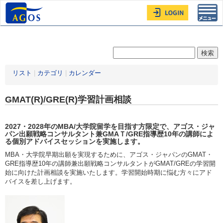
Toggl
navig
リスト
|
カテゴリ
|
カレンダー
GMAT(R)/GRE(R)学習計画相談
2027・2028年
のMBA/大学院留学を目指す方限定
で、アゴス・ジャ
パン出願戦略コンサルタント兼GMAＴ/GRE指導歴10年の講師によ
る個別アドバイスセッションを実施します。
MBA・大学院早期出願を実現するために、アゴス・ジャパンのGMAT・
GRE指導歴10年の講師兼出願戦略コンサルタントがGMAT/GREの学習開
始に向けた計画相談を実施いたします。学習開始時期に悩む方々にアド
バイスを差し上げます。