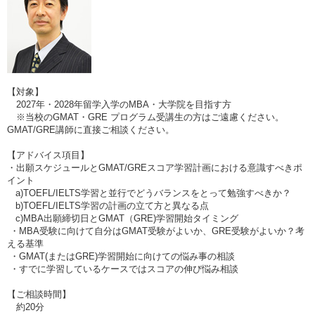
【対象】
2027年・2028年留学入学のMBA・大学院を目指す方
※当校のGMAT・GRE プログラム受講生の方はご遠慮ください。
GMAT/GRE講師に直接ご相談ください。
【アドバイス項目】
・出願スケジュールとGMAT/GREスコア学習計画における意識すべきポ
イント
a)TOEFL/IELTS学習と並行でどうバランスをとって勉強すべきか？
b)TOEFL/IELTS学習の計画の立て方と異なる点
c)MBA出願締切日とGMAT（GRE)学習開始タイミング
・MBA受験に向けて自分はGMAT受験がよいか、GRE受験がよいか？考
える基準
・GMAT(またはGRE)学習開始に向けての悩み事の相談
・すでに学習しているケースではスコアの伸び悩み相談
【ご相談時間】
約20分