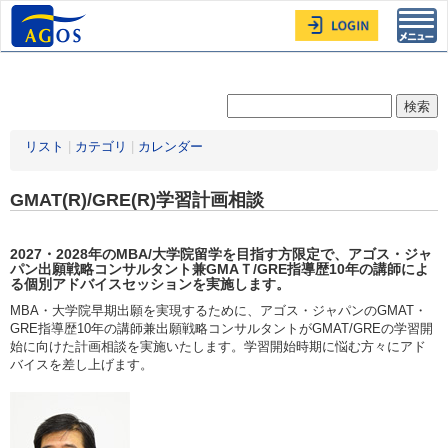
Toggl
navig
リスト
|
カテゴリ
|
カレンダー
GMAT(R)/GRE(R)学習計画相談
2027・2028年
のMBA/大学院留学を目指す方限定
で、アゴス・ジャ
パン出願戦略コンサルタント兼GMAＴ/GRE指導歴10年の講師によ
る個別アドバイスセッションを実施します。
MBA・大学院早期出願を実現するために、アゴス・ジャパンのGMAT・
GRE指導歴10年の講師兼出願戦略コンサルタントがGMAT/GREの学習開
始に向けた計画相談を実施いたします。学習開始時期に悩む方々にアド
バイスを差し上げます。