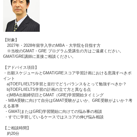
【対象】
2027年・2028年留学入学のMBA・大学院を目指す方
※当校のGMAT・GRE プログラム受講生の方はご遠慮ください。
GMAT/GRE講師に直接ご相談ください。
【アドバイス項目】
・出願スケジュールとGMAT/GREスコア学習計画における意識すべきポ
イント
a)TOEFL/IELTS学習と並行でどうバランスをとって勉強すべきか？
b)TOEFL/IELTS学習の計画の立て方と異なる点
c)MBA出願締切日とGMAT（GRE)学習開始タイミング
・MBA受験に向けて自分はGMAT受験がよいか、GRE受験がよいか？考
える基準
・GMAT(またはGRE)学習開始に向けての悩み事の相談
・すでに学習しているケースではスコアの伸び悩み相談
【ご相談時間】
約20分