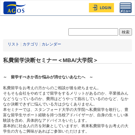
Toggl
navig
リスト
|
カテゴリ
|
カレンダー
私費留学決断セミナー＜MBA/大学院＞
～ 留学すべきか否か悩みが消せないあなたへ ～
私費留学をお考えの方からのご相談が後を絶ちません。
そもそも会社をやめてまで留学をするメリットがあるのか、卒業後みん
などうなっているのか、費用はどうやって捻出しているのかなど、なか
なか決断できずに悩んでいる方は少なくありません。
本セミナーでは、スタンフォード大学の大学院へ私費留学を敢行し、豊
富な留学生サポート経験を持つ当校アドバイザーが、自身の生々しい体
験談を含め、具体的なアドバイスをいたします。
基本的に社会人の方を対象としていますが、将来私費留学をお考えの大
学生の方もご興味があればご参加いただけます。