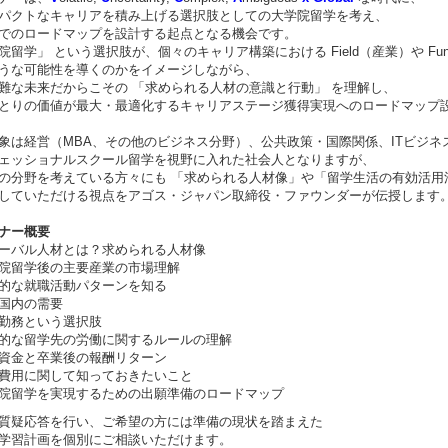
パクトなキャリアを積み上げる選択肢としての大学院留学を考え、
でのロードマップを設計する起点となる機会です。
院留学」 という選択肢が、個々のキャリア構築における Field（産業）や Funct
うな可能性を導くのかをイメージしながら、
難な未来だからこその 「求められる人材の意識と行動」 を理解し、
とりの価値が最大・最適化するキャリアステージ獲得実現へのロードマップ
象は経営（MBA、その他のビジネス分野）、公共政策・国際関係、ITビジネ
ェッショナルスクール留学を視野に入れた社会人となりますが、
の分野を考えている方々にも 「求められる人材像」や「留学生活の有効活用
していただける視点をアゴス・ジャパン取締役・ファウンダーが伝授します
ナー概要
ーバル人材とは？求められる人材像
院留学後の主要産業の市場理解
的な就職活動パターンを知る
国内の需要
勤務という選択肢
的な留学先の労働に関するルールの理解
資金と卒業後の報酬リターン
費用に関して知っておきたいこと
院留学を実現するための出願準備のロードマップ
質疑応答を行い、ご希望の方には準備の現状を踏まえた
学習計画を個別にご相談いただけます。