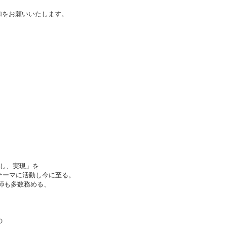
加をお願いいたします。
し、実現」を
テーマに活動し今に至る。
師も多数務める、
の