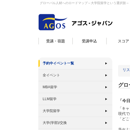
グローバル人材へのロードマップ～大学院留学という選択肢～
受講・宿題
受講申込
スコア
予約中イベント一覧
リス
全イベント
グロ
MBA留学
LLM留学
「今日
「キャ
大学院留学
現代で
「どこ
大学(学部)/交換
当セミ