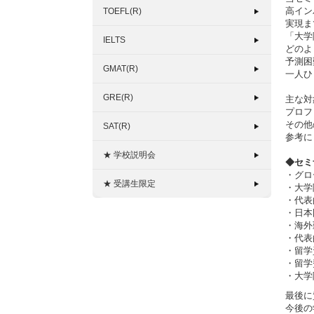
高イン
TOEFL(R)
実現ま
「大学
IELTS
どのよ
予測困
GMAT(R)
一人ひ
GRE(R)
主な対
プロフ
その他
SAT(R)
参考に
★ 学校説明会
◆
セミ
・グロ
★ 受講生限定
・大学
・代表
・日本
・海外
・代表
・留学
・留学
・大学
最後に
今後の