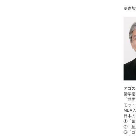
※参加
アゴス
留学指
「世界
モット
MBA
日本の
①
「気
②「意
③「ゴ