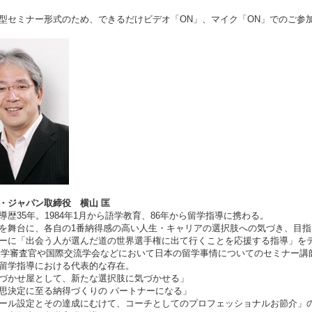
型セミナー形式のため、できるだけビデオ「ON」、マイク「ON」でのご参
・ジャパン取締役 横山 匡
導歴35年。
1984
年1月から語学教育、86年から留学指導に携わる。
を舞台に、各自の1番納得感の高い人生・キャリアの選択肢への気づき、目指
ーに「出会う人が選んだ道の世界選手権に出て行くことを応援する指導」を
入学審査官や国際交流学会などにおいて日本の留学事情についてのセミナー講
留学指導における代表的な存在。
づかせ屋として、新たな選択肢に気づかせる」
思決定に至る納得づくりの パートナーになる」
ール設定とその達成にむけて、コーチとしてのプロフェッショナルお節介」