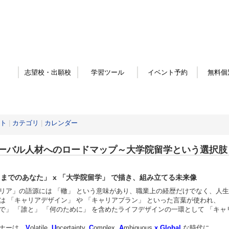
志望校・出願校
学習ツール
イベント予約
無料個
ト
|
カテゴリ
|
カレンダー
ーバル人材へのロードマップ～大学院留学という選択肢
までのあなた」 x 「大学院留学」 で描き、組み立てる未来像
リア」の語源には 「轍」 という意味があり、職業上の経歴だけでなく、人
は 「キャリアデザイン」 や 「キャリアプラン」 といった言葉が使われ、
で」 「誰と」 「何のために」 を含めたライフデザインの一環として 「キャ
ナーは、
V
olatile,
U
ncertainty,
C
omplex,
A
mbiguous
x
Global
な時代に、