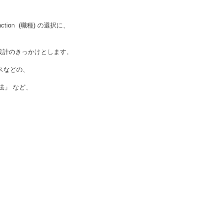
ion (職種) の選択に、
設計のきっかけとします。
スなどの、
法」 など、
。