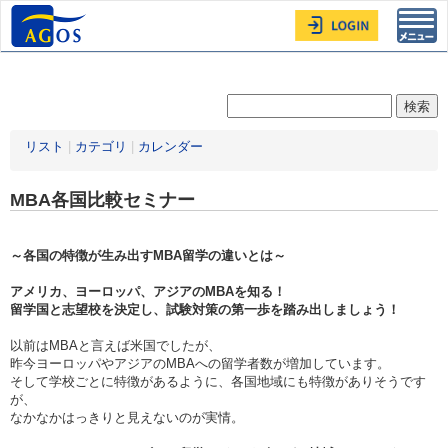
Toggl
navig
リスト
|
カテゴリ
|
カレンダー
MBA各国比較セミナー
～各国の特徴が生み出すMBA留学の違いとは～
アメリカ、ヨーロッパ、アジアのMBAを知る！
留学国と志望校を決定し、試験対策の第一歩を踏み出しましょう！
以前はMBAと言えば米国でしたが、
昨今ヨーロッパやアジアのMBAへの留学者数が増加しています。
そして学校ごとに特徴があるように、各国地域にも特徴がありそうです
が、
なかなかはっきりと見えないのが実情。