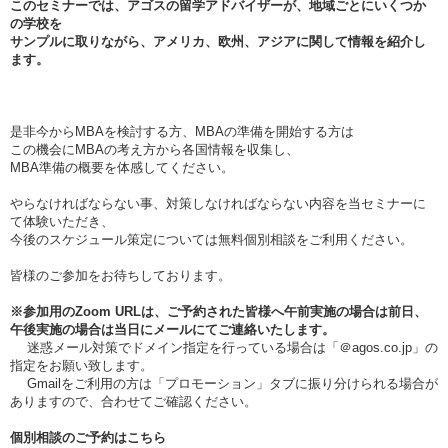
このセミナーでは、アゴスの留学アドバイザーが、地域ごとにいくつか
の学校を
サンプルに取りながら、アメリカ、欧州、アジアに関して情報を紹介し
ます。
是非今からMBAを検討する方、MBAの準備を開始する方は
この機会にMBAの考え方から各国情報を収集し、
MBA準備の概要を体感してください。
やらなければならない事、対策しなければならない内容を当セミナーに
て体験いただき、
今後のスケジュール策定については無料個別相談をご利用ください。
皆様のご参加をお待ちしております。
※参加用のZoom URLは、ご予約された皆様へ午前実施の場合は
前日、
午後実施の場合は当日
にメールにてご連絡いたします。
迷惑メール対策でドメイン指定を行っている場合は「＠agos.co.jp」の
指定をお願い致します。
Gmailをご利用の方は「プロモーション」タブに振り分けられる場合が
ありますので、合わせてご確認ください。
個別相談のご予約はこちら