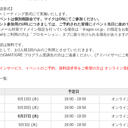
談形式】
m ミーティング形式にて実施いたします。
ントは個別相談会です。マイクはONにてご参加ください。
ト参加用のURLにつきましては、ご予約された皆様にイベント当日に改め
ール対策でドメイン指定を行っている場合は「＠agos.co.jp」の指定をお
ilをご利用の方は「プロモーション」タブに振り分けられる場合があります
談は無料です。
として、お1人様1回のみのご利用とさせていただきます。
のGMAT/GRE プログラム受講生の方はご遠慮ください。(アドバイザーにご
インサービス、イベントのご予約、資料請求等をご希望の方は オンライン登
一覧:
予定日
8月13日 (木)
19:00 - 19:50
オンライ
8月20日 (木)
19:00 - 19:50
オンライ
8月27日 (木)
19:00 - 19:50
オンライ
9月3日 (木)
19:00 - 19:50
オンライ