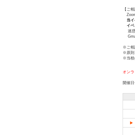
【ご相
Zoo
当イベ
イベン
迷惑メ
Gma
※ご相
※原則
※当校
オンラ
開催日