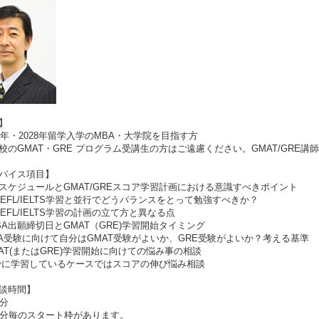
】
7年・2028年留学入学のMBA・大学院を目指す方
のGMAT・GRE プログラム受講生の方はご遠慮ください。GMAT/GRE講
バイス項目】
スケジュールとGMAT/GREスコア学習計画における意識すべきポイント
OEFL/IELTS学習と並行でどうバランスをとって勉強すべきか？
OEFL/IELTS学習の計画の立て方と異なる点
BA出願締切日とGMAT（GRE)学習開始タイミング
A受験に向けて自分はGMAT受験がよいか、GRE受験がよいか？考える基準
AT(またはGRE)学習開始に向けての悩み事の相談
に学習しているケースではスコアの伸び悩み相談
談時間】
分
分毎のスタート枠があります。