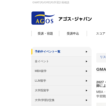
GMAT(R)/GRE(R)学習計画相談
受講・宿題
受講申込
スコア
予約中イベント一覧
リス
全イベント
GMA
MBA留学
LLM留学
2027
師に
大学院留学
MBA
学習開
大学(学部)/交換