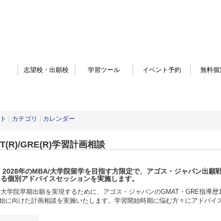
志望校・出願校
学習ツール
イベント予約
無料個
ト
|
カテゴリ
|
カレンダー
T(R)/GRE(R)学習計画相談
・2028年
のMBA/大学院留学を目指す方限定
で、アゴス・ジャパン出願戦
よる個別アドバイスセッションを実施します。
・大学院早期出願を実現するために、アゴス・ジャパンのGMAT・GRE指導歴1
始に向けた計画相談を実施いたします。学習開始時期に悩む方々にアドバイ