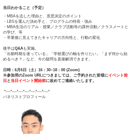
当日わかること（予定）
・MBAを志した理由と、意思決定のポイント
・LBSを選んだ決め手と、プログラムの特長・強み
・MBA生活のリアル：授業／クラブ活動等の課外活動／クラスメートと
の学び、等
・卒業後に見えてきたキャリアの方向性と、行動の変化
後半は
Q&A
も実施。
「出願時期を迷っている」「学校選びの軸を作りたい」「まず何から始
めるべき？」など、今の疑問を直接解消できます。
日時：6月6日（土）16：30~18：00 (Zoom)
※参加用のZoom URLにつきましては、ご予約された皆様に
イベント前
日
と
当日イベント開始前
に改めてご連絡いたします。
*----*----*----*----*----*----*----*
パネリストプロフィール