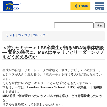
Toggl
navig
リスト
|
カテゴリ
|
カレンダー
＜特別セミナー＞ LBS卒業生が語るMBA留学体験談
― 変化の時代に、MBAはキャリアとリーダーシップ
をどう変えるのか ―
生成AIの台頭、リモートワークの常態化、サステナビリティの加速…。
ビジネスが大きく変わる今、「次の一手」を描ける人材が求められてい
ます。
そんな時代にMBAは、キャリアにどんな“変化”をもたらすのか？
本セミナーでは、
London Business School
（LBS
）卒業生・千須和様
をお迎えし、
MBA
前後で何が変わったのか／LBS
で何を学び、どう意思決定したのか
を、
リアルな体験談としてお話しいただきます。