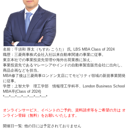
名前：千須和 厚太（ちすわ こうた） 氏, LBS MBA Class of 2024
職歴：三菱商事株式会社入社以来自動車関連の事業に従事。
東京本社での事業投資先管理や海外出荷業務に加え、
事業投資先であるマレーシアやインドの自動車製造販売会社に出向し、
商品企画などを担当。
MBA修了後は三菱商事ロンドン支店にてモビリティ領域の新規事業開発
に従事。
学歴：上智大学 理工学部 情報理工学科卒、London Business School
MBA卒(Class of 2024)
*----*----*----*----*----*----*----*
オンラインサービス、イベントのご予約、資料請求等をご希望の方は オ
ンライン登録（無料）をお願いいたします。
開催日一覧: 他の日には予定されておりません