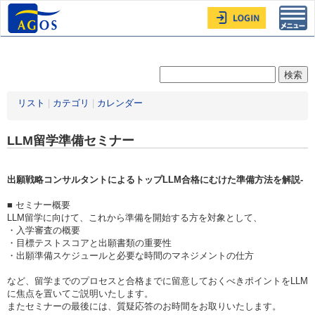
Toggl
navig
リスト
|
カテゴリ
|
カレンダー
LLM留学準備セミナー
出願戦略コンサルタントによるトップLLM合格にむけた準備方法を解説-
■ セミナー概要
LLM留学に向けて、これから準備を開始する方を対象として、
・入学審査の概要
・目標テストスコアと出願書類の重要性
・出願準備スケジュールと必要な時間のマネジメントの仕方
など、留学までのプロセスと合格までに留意しておくべきポイントをLLM
に焦点を置いてご説明いたします。
またセミナーの最後には、質疑応答のお時間をお取りいたします。