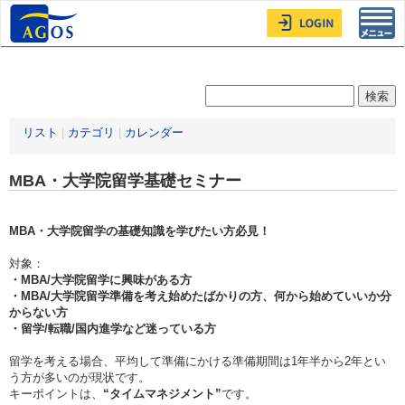
Toggl
navig
リスト
|
カテゴリ
|
カレンダー
MBA・大学院留学基礎セミナー
MBA・大学院留学の基礎知識を学びたい方必見！
対象：
・MBA/大学院留学に興味がある方
・MBA/大学院留学準備を考え始めたばかりの方、何から始めていいか分
からない方
・留学/転職/国内進学など迷っている方
留学を考える場合、平均して準備にかける準備期間は1年半から2年とい
う方が多いのが現状です。
キーポイントは、
“タイムマネジメント”
です。