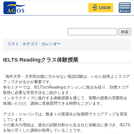
Toggl
navig
リスト
|
カテゴリ
|
カレンダー
IELTS Readingクラス体験授業
海外大学・大学院出願に欠かせない英語試験は、いかに効率よくスコア
アップさせるかが重要です。
本セミナーでは、IELTSのReadingセクションに焦点を絞り、目標スコア
取得に必要な学習方法をご紹介します。
インタラクティブに進行する体験授業を通じて、実際の授業の雰囲気を
体感いただけ、講師に直接質問できる時間もございます。
アゴス・ジャパンでは、数多くの受講生が短期間でスコアアップを実現
しています。
その最大の理由は、過去の試験分析から生まれた攻略法に基づき、IELTS
を知り尽くした講師が指導していることです。