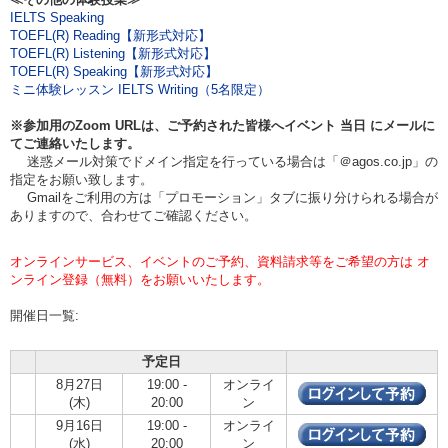
IELTS Speaking
TOEFL(R) Reading【新形式対応】
TOEFL(R) Listening【新形式対応】
TOEFL(R) Speaking【新形式対応】
ミニ体験レッスン IELTS Writing（5名限定）
※参加用のZoom URLは、ご予約された皆様へイベント
当日
にメールに
てご連絡いたします。
迷惑メール対策でドメイン指定を行っている場合は「＠agos.co.jp」の
指定をお願い致します。
Gmailをご利用の方は「プロモーション」タブに振り分けられる場合が
ありますので、合わせてご確認ください。
オンラインサービス、イベントのご予約、資料請求等をご希望の方は オ
ンライン登録（無料）をお願いいたします。
開催日一覧:
予定日
8月27日
19:00 -
オンライ
(木)
20:00
ン
9月16日
19:00 -
オンライ
(水)
20:00
ン