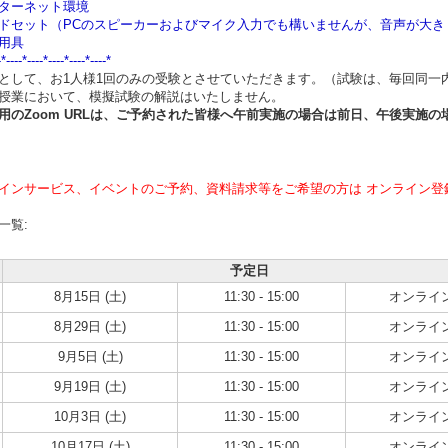
ターネット環境
ドセット（PCのスピーカーおよびマイク入力でも構いませんが、音声が大
用具
-*----*----*----*----*----*
として、お1人様1回のみの受験とさせていただきます。（試験は、毎回同一
授業において、模擬試験の解説はいたしません。
用のZoom URLは、ご予約された皆様へ午前実施の場合は
前日、午後実施の
インサービス、イベントのご予約、資料請求等をご希望の方は オンライン登
一覧:
予定日
8月15日 (土)
11:30 - 15:00
オンライ
8月29日 (土)
11:30 - 15:00
オンライ
9月5日 (土)
11:30 - 15:00
オンライ
9月19日 (土)
11:30 - 15:00
オンライ
10月3日 (土)
11:30 - 15:00
オンライ
10月17日 (土)
11:30 - 15:00
オンライ