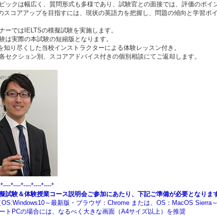
ピックは幅広く、質問形式も多様であり、試験官との面接では、評価のポイ
TSのスコアアップを目指すには、現状の英語力を把握し、問題の傾向と学習ポ
ナーではIELTSの模擬試験を実施します。
験は実際の本試験の短縮版となります。
TSを知り尽くした当校インストラクターによる体験レッスン付き。
各セクション別、スコアアドバイス付きの個別相談にてご返却します。
-*----*----*----*----*----*
擬試験＆体験授業コース説明会ご参加にあたり、下記ご準備が必要となりま
OS:Windows10～最新版・ブラウザ：Chrome または、OS：MacOS Sie
トPCの場合には、なるべく大きな画面（A4サイズ以上）を推奨