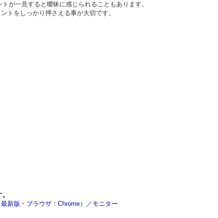
ントが一見すると曖昧に感じられることもあります。
イントをしっかり押さえる事が大切です。
す。
rra～最新版・ブラウザ：Chrome）／モニター