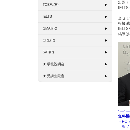
出題ト
TOEFL(R)
IEL
IELTS
当セミ
模擬試
GMAT(R)
IEL
結果は
GRE(R)
SAT(R)
★ 学校説明会
★ 受講生限定
*----*---
無料模
・PC（
※ノー