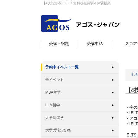
【4技能対応】IELTS無料模擬試験＆体験授業
受講・宿題
受講申込
スコア
予約中イベント一覧
リス
全イベント
【4
MBA留学
LLM留学
・今の
・IE
大学院留学
・アゴ
・IE
大学(学部)/交換
IEL