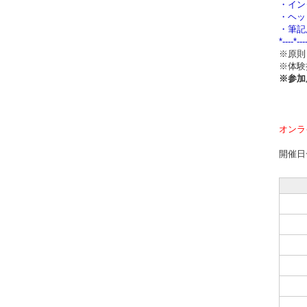
・イン
・ヘッ
・筆記
*----*---
※原則
※体験
※参加
オンラ
開催日