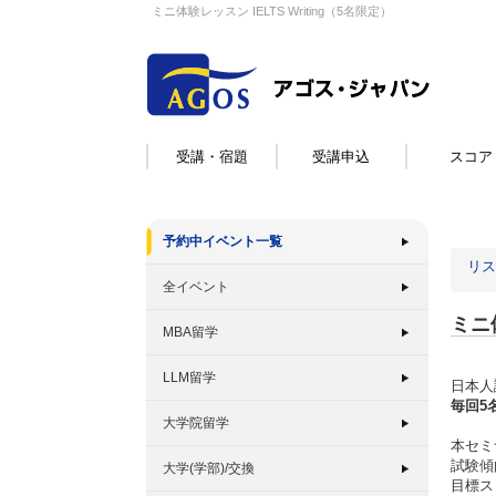
ミニ体験レッスン IELTS Writing（5名限定）
受講・宿題
受講申込
スコア
予約中イベント一覧
リス
全イベント
ミニ体
MBA留学
LLM留学
日本人
毎回5
大学院留学
本セミナ
試験傾
大学(学部)/交換
目標ス