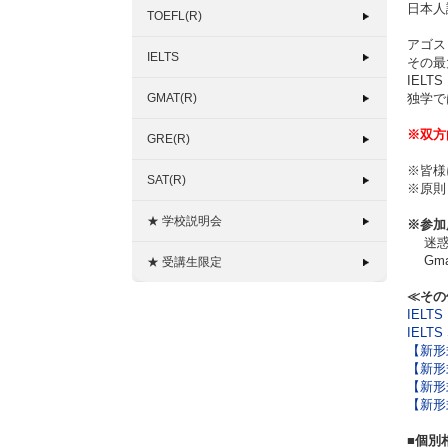
日本人
TOEFL(R)
アゴス
IELTS
その最
IEL
GMAT(R)
独学で
※双方
GRE(R)
※皆様
SAT(R)
※原則
★ 学校説明会
※参加
迷惑メ
Gma
★ 受講生限定
≪その
IELT
IELT
【新形式
【新形式
【新形式
【新形式
■個別