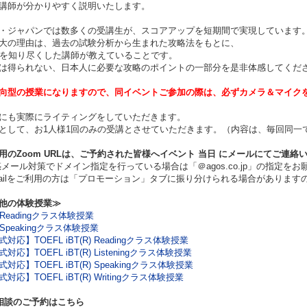
講師が分かりやすく説明いたします。
・ジャパンでは数多くの受講生が、スコアアップを短期間で実現しています
大の理由は、過去の試験分析から生まれた攻略法をもとに、
TS を知り尽くした講師が教えていることです。
は得られない、日本人に必要な攻略のポイントの一部分を是非体感してくだ
向型の授業になりますので、同イベントご参加の際は、必ずカメラ＆マイク
にも実際にライティングをしていただきます。
として、お1人様1回のみの受講とさせていただきます。（内容は、毎回同一
用のZoom URLは、ご予約された皆様へイベント
当日
にメールにてご連絡
ール対策でドメイン指定を行っている場合は「＠agos.co.jp」の指定をお
ilをご利用の方は「プロモーション」タブに振り分けられる場合があります
他の体験授業≫
S Readingクラス体験授業
S Speakingクラス体験授業
対応】TOEFL iBT(R) Readingクラス体験授業
対応】TOEFL iBT(R) Listeningクラス体験授業
対応】TOEFL iBT(R) Speakingクラス体験授業
対応】TOEFL iBT(R) Writingクラス体験授業
相談のご予約はこちら