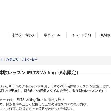
志望校・出願校
学習ツール
イベント予約
無料個
ト
|
カテゴリ
|
カレンダー
験レッスン IELTS Writing（5名限定）
講師がIELTSの攻略ポイントをお伝えするWriting体験レッスンを実施します
名以内で実施し、双方向での授業スタイルで行う、参加型のレッスンです！
ーでは、IELTS Writing Task1に焦点を絞り、
向、採点基準を正しく把握した上での目標スコアの取り方や、
コアを確実に取得する上で必要な攻略法や学習法を、