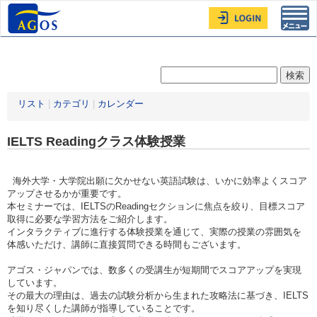
Toggl
navig
リスト
|
カテゴリ
|
カレンダー
IELTS Readingクラス体験授業
海外大学・大学院出願に欠かせない英語試験は、いかに効率よくスコア
アップさせるかが重要です。
本セミナーでは、IELTSのReadingセクションに焦点を絞り、目標スコア
取得に必要な学習方法をご紹介します。
インタラクティブに進行する体験授業を通じて、実際の授業の雰囲気を
体感いただけ、講師に直接質問できる時間もございます。
アゴス・ジャパンでは、数多くの受講生が短期間でスコアアップを実現
しています。
その最大の理由は、過去の試験分析から生まれた攻略法に基づき、IELTS
を知り尽くした講師が指導していることです。