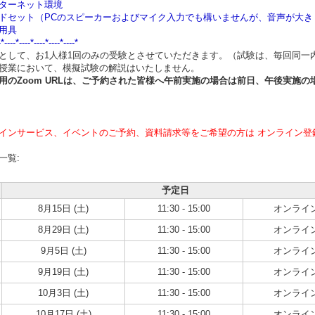
ターネット環境
ドセット（PCのスピーカーおよびマイク入力でも構いませんが、音声が大
用具
-*----*----*----*----*----*
として、お1人様1回のみの受験とさせていただきます。（試験は、毎回同一
授業において、模擬試験の解説はいたしません。
用のZoom URLは、ご予約された皆様へ午前実施の場合は
前日、午後実施の
インサービス、イベントのご予約、資料請求等をご希望の方は オンライン登
一覧:
予定日
8月15日 (土)
11:30 - 15:00
オンライ
8月29日 (土)
11:30 - 15:00
オンライ
9月5日 (土)
11:30 - 15:00
オンライ
9月19日 (土)
11:30 - 15:00
オンライ
10月3日 (土)
11:30 - 15:00
オンライ
10月17日 (土)
11:30 - 15:00
オンライ