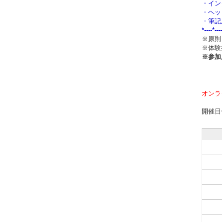
・イン
・ヘッ
・筆記
*----*---
※原則
※体験
※参加
オンラ
開催日