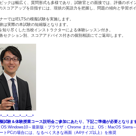
ピックは幅広く、質問形式も多様であり、試験官との面接では、評価のポイ
TSのスコアアップを目指すには、現状の英語力を把握し、問題の傾向と学習ポ
ナーではIELTSの模擬試験を実施します。
験は実際の本試験の短縮版となります。
TSを知り尽くした当校インストラクターによる体験レッスン付き。
各セクション別、スコアアドバイス付きの個別相談にてご返却します。
-*----*----*----*----*----*
擬試験＆体験授業コース説明会ご参加にあたり、下記ご準備が必要となりま
OS:Windows10～最新版・ブラウザ：Chrome または、OS：MacOS Sie
トPCの場合には、なるべく大きな画面（A4サイズ以上）を推奨