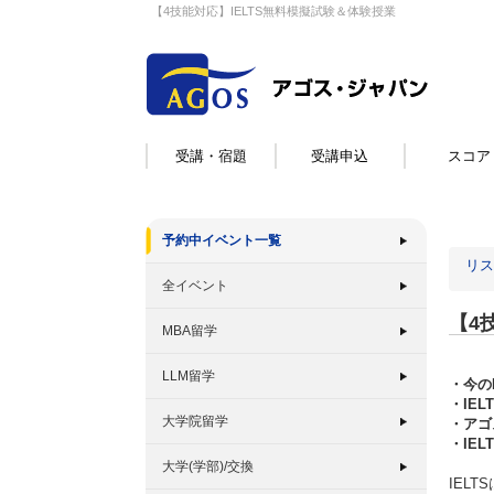
【4技能対応】IELTS無料模擬試験＆体験授業
受講・宿題
受講申込
スコア
予約中イベント一覧
リス
全イベント
【4
MBA留学
LLM留学
・今の
・IE
大学院留学
・アゴ
・IE
大学(学部)/交換
IEL