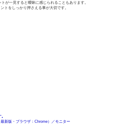
ントが一見すると曖昧に感じられることもあります。
イントをしっかり押さえる事が大切です。
す。
rra～最新版・ブラウザ：Chrome）／モニター