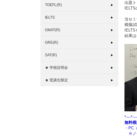
出題ト
TOEFL(R)
IEL
IELTS
当セミ
模擬試
GMAT(R)
IEL
結果は
GRE(R)
SAT(R)
★ 学校説明会
★ 受講生限定
*----*---
無料模
・PC（
※ノー