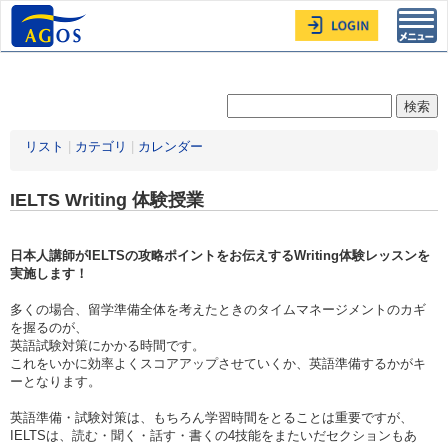
Toggl
navig
リスト
|
カテゴリ
|
カレンダー
IELTS Writing 体験授業
日本人講師がIELTS
の攻略ポイントをお伝えする
Writing
体験レッスンを
実施します！
多くの場合、留学準備全体を考えたときのタイムマネージメントのカギ
を握るのが、
英語試験対策にかかる時間です。
これをいかに効率よくスコアアップさせていくか、英語準備するかがキ
ーとなります。
英語準備・試験対策は、もちろん学習時間をとることは重要ですが、
IELTSは、読む・聞く・話す・書くの4技能をまたいだセクションもあ