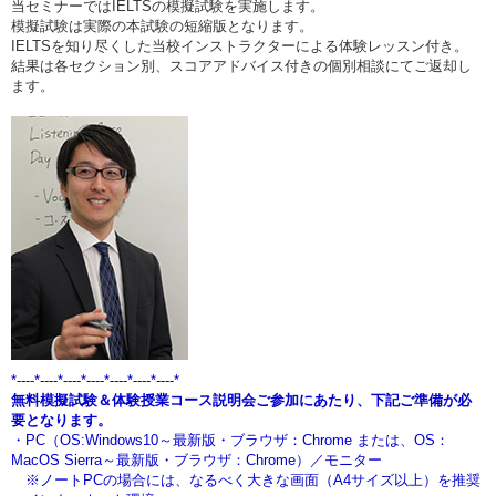
当セミナーではIELTSの模擬試験を実施します。
模擬試験は実際の本試験の短縮版となります。
IELTSを知り尽くした当校インストラクターによる体験レッスン付き。
結果は各セクション別、スコアアドバイス付きの個別相談にてご返却し
ます。
*----*----*----*----*----*----*----*
無料模擬試験＆体験授業コース説明会ご参加にあたり、下記ご準備が必
要となります。
・PC（OS:Windows10～最新版・ブラウザ：Chrome または、OS：
MacOS Sierra～最新版・ブラウザ：Chrome）／モニター
※ノートPCの場合には、なるべく大きな画面（A4サイズ以上）を推奨