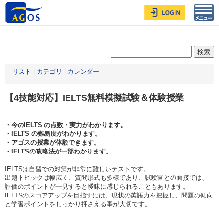
Toggl
navig
リスト
|
カテゴリ
|
カレンダー
【4技能対応】IELTS無料模擬試験＆体験授業
・今のIELTS の点数・実力がわかります。
・IELTS の難易度がわかります。
・アゴスの授業が体験できます。
・IELTSの攻略法が一部わかります。
IELTSは自習での対策が非常に難しいテストです。
出題トピックは幅広く、質問形式も多様であり、試験官との面接では、
評価のポイントが一見すると曖昧に感じられることもあります。
IELTSのスコアアップを目指すには、現状の英語力を把握し、問題の傾向
と学習ポイントをしっかり押さえる事が大切です。