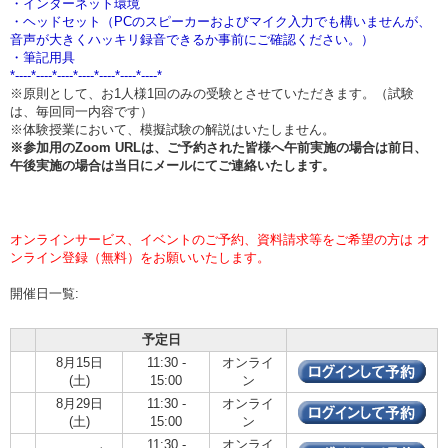
・インターネット環境
・ヘッドセット（PCのスピーカーおよびマイク入力でも構いませんが、
音声が大きくハッキリ録音できるか事前にご確認ください。）
・筆記用具
*----*----*----*----*----*----*----*
※原則として、お1人様1回のみの受験とさせていただきます。（試験
は、毎回同一内容です）
※体験授業において、模擬試験の解説はいたしません。
※参加用のZoom URLは、ご予約された皆様へ午前実施の場合は
前日、
午後実施の場合は当日
にメールにてご連絡いたします。
オンラインサービス、イベントのご予約、資料請求等をご希望の方は オ
ンライン登録（無料）をお願いいたします。
開催日一覧:
予定日
8月15日
11:30 -
オンライ
(土)
15:00
ン
8月29日
11:30 -
オンライ
(土)
15:00
ン
11:30 -
オンライ