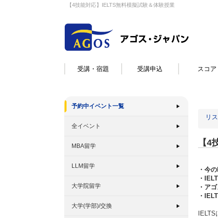
【4技能対応】IELTS無料模擬試験＆体験授業
受講・宿題
受講申込
スコア
予約中イベント一覧
リス
全イベント
【4
MBA留学
LLM留学
・今の
・IE
大学院留学
・アゴ
・IE
大学(学部)/交換
IEL