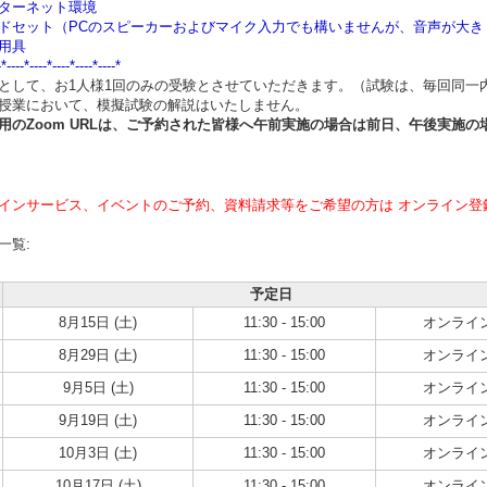
ターネット環境
ドセット（PCのスピーカーおよびマイク入力でも構いませんが、音声が大
用具
-*----*----*----*----*----*
として、お1人様1回のみの受験とさせていただきます。（試験は、毎回同一
授業において、模擬試験の解説はいたしません。
用のZoom URLは、ご予約された皆様へ午前実施の場合は
前日、午後実施の
インサービス、イベントのご予約、資料請求等をご希望の方は オンライン登
一覧:
予定日
8月15日 (土)
11:30 - 15:00
オンライ
8月29日 (土)
11:30 - 15:00
オンライ
9月5日 (土)
11:30 - 15:00
オンライ
9月19日 (土)
11:30 - 15:00
オンライ
10月3日 (土)
11:30 - 15:00
オンライ
10月17日 (土)
11:30 - 15:00
オンライ