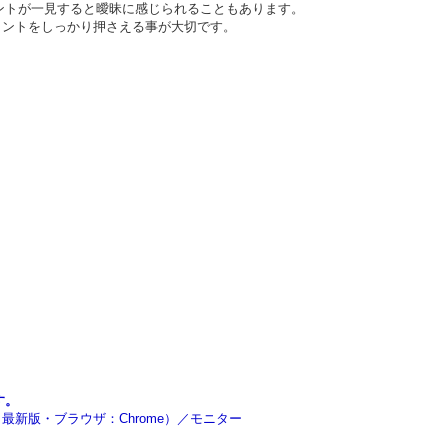
ントが一見すると曖昧に感じられることもあります。
イントをしっかり押さえる事が大切です。
す。
rra～最新版・ブラウザ：Chrome）／モニター