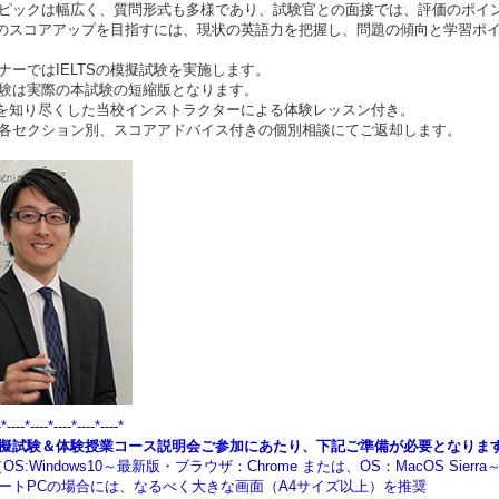
ピックは幅広く、質問形式も多様であり、試験官との面接では、評価のポイ
TSのスコアアップを目指すには、現状の英語力を把握し、問題の傾向と学習ポ
ナーではIELTSの模擬試験を実施します。
験は実際の本試験の短縮版となります。
TSを知り尽くした当校インストラクターによる体験レッスン付き。
各セクション別、スコアアドバイス付きの個別相談にてご返却します。
-*----*----*----*----*----*
擬試験＆体験授業コース説明会ご参加にあたり、下記ご準備が必要となりま
OS:Windows10～最新版・ブラウザ：Chrome または、OS：MacOS Sie
トPCの場合には、なるべく大きな画面（A4サイズ以上）を推奨