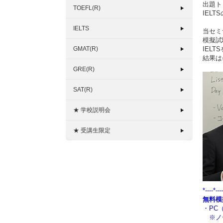
出題ト
TOEFL(R)
IEL
IELTS
当セミ
模擬試
GMAT(R)
IEL
結果は
GRE(R)
SAT(R)
★ 学校説明会
★ 受講生限定
*----*---
無料模
・PC（
※ノー