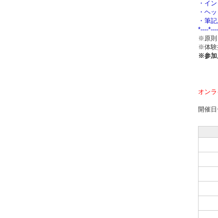
・イン
・ヘッ
・筆記
*----*---
※原則
※体験
※参加
オンラ
開催日