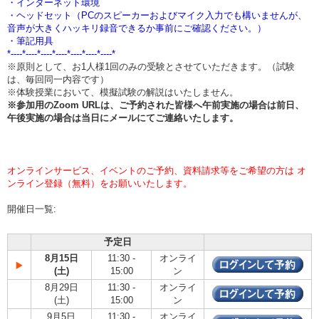
・インターネット環境
・ヘッドセット（PCのスピーカーおよびマイク入力でも構いませんが、
音声が大きくハッキリ録音できるか事前にご確認ください。）
・筆記用具
*----*----*----*----*----*----*----*
※原則として、お1人様1回のみの受験とさせていただきます。（試験
は、毎回同一内容です）
※体験授業において、模擬試験の解説はいたしません。
※参加用のZoom URLは、ご予約された皆様へ午前実施の場合は
前日、
午後実施の場合は当日
にメールにてご連絡いたします。
オンラインサービス、イベントのご予約、資料請求等をご希望の方は オ
ンライン登録（無料）をお願いいたします。
開催日一覧:
予定日
8月15日
11:30 -
オンライ
(土)
15:00
ン
8月29日
11:30 -
オンライ
(土)
15:00
ン
9月5日
11:30 -
オンライ