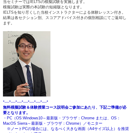
当セミナーではIELTSの模擬試験を実施します。
模擬試験は実際の本試験の短縮版となります。
IELTSを知り尽くした当校インストラクターによる体験レッスン付き。
結果は各セクション別、スコアアドバイス付きの個別相談にてご返却し
ます。
*----*----*----*----*----*----*----*
無料模擬試験＆体験授業コース説明会ご参加にあたり、下記ご準備が必
要となります。
・PC（OS:Windows10～最新版・ブラウザ：Chrome または、OS：
MacOS Sierra～最新版・ブラウザ：Chrome）／モニター
※ノートPCの場合には、なるべく大きな画面（A4サイズ以上）を推奨