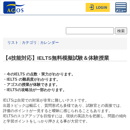
Toggl
navig
リスト
|
カテゴリ
|
カレンダー
【4技能対応】IELTS無料模擬試験＆体験授業
・今のIELTS の点数・実力がわかります。
・IELTS の難易度がわかります。
・アゴスの授業が体験できます。
・IELTSの攻略法が一部わかります。
IELTSは自習での対策が非常に難しいテストです。
出題トピックは幅広く、質問形式も多様であり、試験官との面接では、
評価のポイントが一見すると曖昧に感じられることもあります。
IELTSのスコアアップを目指すには、現状の英語力を把握し、問題の傾向
と学習ポイントをしっかり押さえる事が大切です。