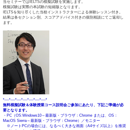
当セミナーではIELTSの模擬試験を実施します。
模擬試験は実際の本試験の短縮版となります。
IELTSを知り尽くした当校インストラクターによる体験レッスン付き。
結果は各セクション別、スコアアドバイス付きの個別相談にてご返却し
ます。
*----*----*----*----*----*----*----*
無料模擬試験＆体験授業コース説明会ご参加にあたり、下記ご準備が必
要となります。
・PC（OS:Windows10～最新版・ブラウザ：Chrome または、OS：
MacOS Sierra～最新版・ブラウザ：Chrome）／モニター
※ノートPCの場合には、なるべく大きな画面（A4サイズ以上）を推奨