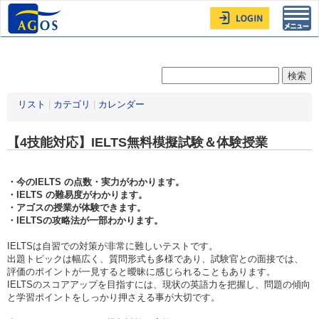
Toggl
navig
リスト
|
カテゴリ
|
カレンダー
【4技能対応】IELTS無料模擬試験＆体験授業
・今のIELTS の点数・実力がわかります。
・IELTS の難易度がわかります。
・アゴスの授業が体験できます。
・IELTSの攻略法が一部わかります。
IELTSは自習での対策が非常に難しいテストです。
出題トピックは幅広く、質問形式も多様であり、試験官との面接では、
評価のポイントが一見すると曖昧に感じられることもあります。
IELTSのスコアアップを目指すには、現状の英語力を把握し、問題の傾向
と学習ポイントをしっかり押さえる事が大切です。