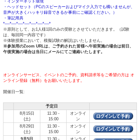
・インターネット環境
・ヘッドセット（PCのスピーカーおよびマイク入力でも構いませんが、
音声が大きくハッキリ録音できるか事前にご確認ください。）
・筆記用具
*----*----*----*----*----*----*----*
※原則として、お1人様1回のみの受験とさせていただきます。（試験
は、毎回同一内容です）
※体験授業において、模擬試験の解説はいたしません。
※参加用のZoom URLは、ご予約された皆様へ午前実施の場合は
前日、
午後実施の場合は当日
にメールにてご連絡いたします。
オンラインサービス、イベントのご予約、資料請求等をご希望の方は オ
ンライン登録（無料）をお願いいたします。
開催日一覧:
予定日
8月15日
11:30 -
オンライ
(土)
15:00
ン
8月29日
11:30 -
オンライ
(土)
15:00
ン
9月5日
11:30 -
オンライ