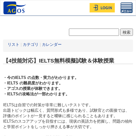
Toggl
navig
リスト
|
カテゴリ
|
カレンダー
【4技能対応】IELTS無料模擬試験＆体験授業
・今のIELTS の点数・実力がわかります。
・IELTS の難易度がわかります。
・アゴスの授業が体験できます。
・IELTSの攻略法が一部わかります。
IELTSは自習での対策が非常に難しいテストです。
出題トピックは幅広く、質問形式も多様であり、試験官との面接では、
評価のポイントが一見すると曖昧に感じられることもあります。
IELTSのスコアアップを目指すには、現状の英語力を把握し、問題の傾向
と学習ポイントをしっかり押さえる事が大切です。