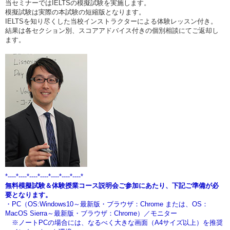
当セミナーではIELTSの模擬試験を実施します。
模擬試験は実際の本試験の短縮版となります。
IELTSを知り尽くした当校インストラクターによる体験レッスン付き。
結果は各セクション別、スコアアドバイス付きの個別相談にてご返却し
ます。
*----*----*----*----*----*----*----*
無料模擬試験＆体験授業コース説明会ご参加にあたり、下記ご準備が必
要となります。
・PC（OS:Windows10～最新版・ブラウザ：Chrome または、OS：
MacOS Sierra～最新版・ブラウザ：Chrome）／モニター
※ノートPCの場合には、なるべく大きな画面（A4サイズ以上）を推奨