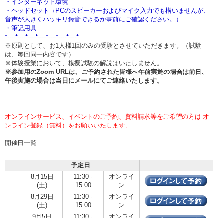
・インターネット環境
・ヘッドセット（PCのスピーカーおよびマイク入力でも構いませんが、
音声が大きくハッキリ録音できるか事前にご確認ください。）
・筆記用具
*----*----*----*----*----*----*----*
※原則として、お1人様1回のみの受験とさせていただきます。（試験
は、毎回同一内容です）
※体験授業において、模擬試験の解説はいたしません。
※参加用のZoom URLは、ご予約された皆様へ午前実施の場合は
前日、
午後実施の場合は当日
にメールにてご連絡いたします。
オンラインサービス、イベントのご予約、資料請求等をご希望の方は オ
ンライン登録（無料）をお願いいたします。
開催日一覧:
予定日
8月15日
11:30 -
オンライ
(土)
15:00
ン
8月29日
11:30 -
オンライ
(土)
15:00
ン
9月5日
11:30 -
オンライ