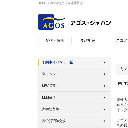
IELTS Speakingクラス体験授業
受講・宿題
受講申込
スコア
予約中イベント一覧
リス
全イベント
IEL
MBA留学
LLM留学
海外大
本セミ
大学院留学
インタ
アゴス
大学(学部)/交換
その最