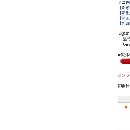
ミニ体験
【新形式
【新形式
【新形式
【新形式
※参加
迷惑メ
Gma
■個別
オンラ
開催日