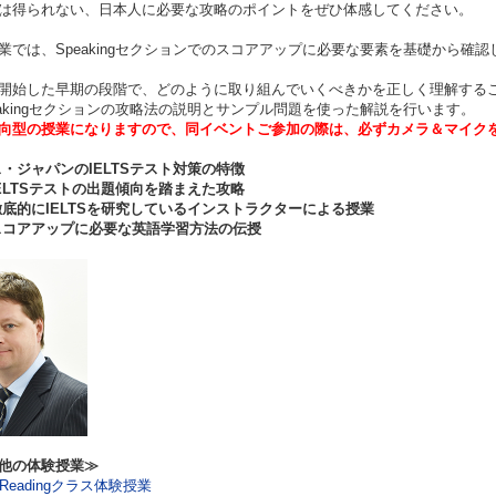
は得られない、日本人に必要な攻略のポイントをぜひ体感してください。
業では、Speakingセクションでのスコアアップに必要な要素を基礎から
開始した早期の段階で、どのように取り組んでいくべきかを正しく理解する
eakingセクションの攻略法の説明とサンプル問題を使った解説を行います。
向型の授業になりますので、同イベントご参加の際は、必ずカメラ＆マイク
・ジャパンのIELTS
テスト対策の特徴
LTS
テストの出題傾向を踏まえた攻略
底的にIELTS
を研究しているインストラクターによる授業
スコアアップに必要な英語学習方法の伝授
他の体験授業≫
S Readingクラス体験授業