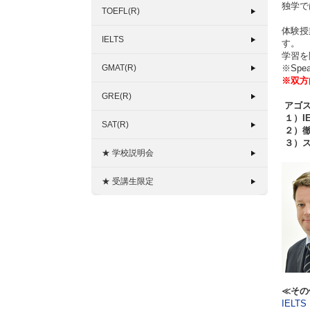
独学で
TOEFL(R)
体験授
IELTS
す。
学習を
GMAT(R)
※Sp
※双方
GRE(R)
アゴス
１）IE
SAT(R)
２）徹
３）
★ 学校説明会
★ 受講生限定
≪その
IELT