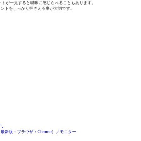
ントが一見すると曖昧に感じられることもあります。
イントをしっかり押さえる事が大切です。
す。
rra～最新版・ブラウザ：Chrome）／モニター