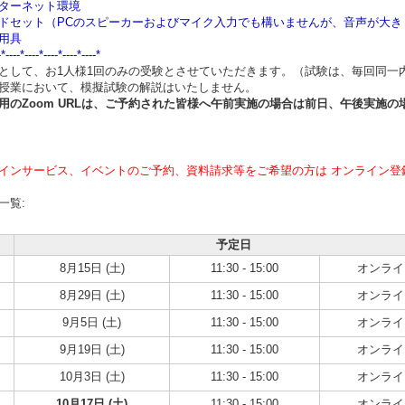
ターネット環境
ドセット（PCのスピーカーおよびマイク入力でも構いませんが、音声が大
用具
-*----*----*----*----*----*
として、お1人様1回のみの受験とさせていただきます。（試験は、毎回同一
授業において、模擬試験の解説はいたしません。
用のZoom URLは、ご予約された皆様へ午前実施の場合は
前日、午後実施の
インサービス、イベントのご予約、資料請求等をご希望の方は オンライン登
一覧:
予定日
8月15日 (土)
11:30 - 15:00
オンライ
8月29日 (土)
11:30 - 15:00
オンライ
9月5日 (土)
11:30 - 15:00
オンライ
9月19日 (土)
11:30 - 15:00
オンライ
10月3日 (土)
11:30 - 15:00
オンライ
10月17日 (土)
11:30 - 15:00
オンライ