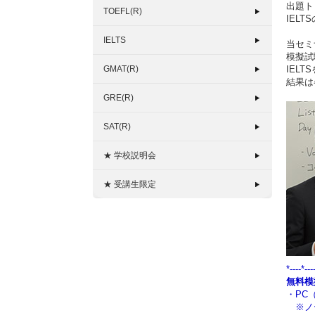
出題ト
TOEFL(R)
IEL
IELTS
当セミ
模擬試
GMAT(R)
IEL
結果は
GRE(R)
SAT(R)
★ 学校説明会
★ 受講生限定
*----*---
無料模
・PC（
※ノー