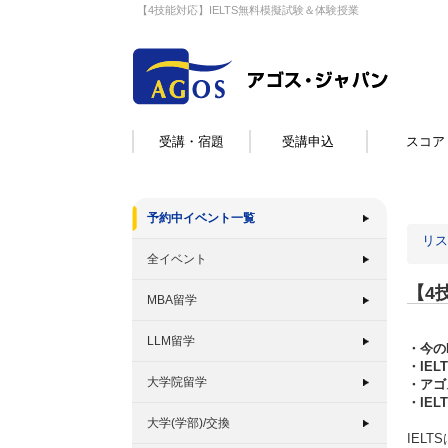
【4技能対応】IELTS無料模擬試験＆体験授業
受講・宿題
受講申込
スコア
予約中イベント一覧
リス
全イベント
【4
MBA留学
LLM留学
・今の
・IE
大学院留学
・アゴ
・IE
大学(学部)/交換
IEL