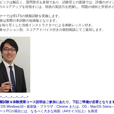
ピックは幅広く、質問形式も多様であり、試験官との面接では、評価のポイ
TSのスコアアップを目指すには、現状の英語力を把握し、問題の傾向と学習ポ
ナーではIELTSの模擬試験を実施します。
験は実際の本試験の短縮版となります。
TSを知り尽くした当校インストラクターによる体験レッスン付き。
各セクション別、スコアアドバイス付きの個別相談にてご返却します。
-*----*----*----*----*----*
擬試験＆体験授業コース説明会ご参加にあたり、下記ご準備が必要となりま
OS:Windows10～最新版・ブラウザ：Chrome または、OS：MacOS Sie
トPCの場合には、なるべく大きな画面（A4サイズ以上）を推奨