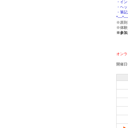
・イン
・ヘッ
・筆記
*----*---
※原則
※体験
※参加
オンラ
開催日