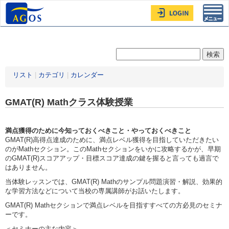
Toggl
navig
リスト
|
カテゴリ
|
カレンダー
GMAT(R) Mathクラス体験授業
満点獲得のために今知っておくべきこと・やっておくべきこと
GMAT(R)高得点達成のために、満点レベル獲得を目指していただきたい
のがMathセクション。このMathセクションをいかに攻略するかが、早期
のGMAT(R)スコアアップ・目標スコア達成の鍵を握ると言っても過言で
はありません。
当体験レッスンでは、GMAT(R) Mathのサンプル問題演習・解説、効果的
な学習方法などについて当校の専属講師がお話いたします。
GMAT(R) Mathセクションで満点レベルを目指すすべての方必見のセミナ
ーです。
＜セミナーの主な内容＞