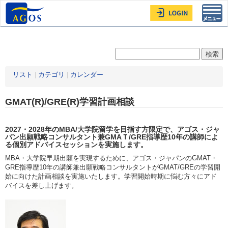
Toggl
navig
リスト
|
カテゴリ
|
カレンダー
GMAT(R)/GRE(R)学習計画相談
2027・2028年
のMBA/大学院留学を目指す方限定
で、アゴス・ジャ
パン出願戦略コンサルタント兼GMAＴ/GRE指導歴10年の講師によ
る個別アドバイスセッションを実施します。
MBA・大学院早期出願を実現するために、アゴス・ジャパンのGMAT・
GRE指導歴10年の講師兼出願戦略コンサルタントがGMAT/GREの学習開
始に向けた計画相談を実施いたします。学習開始時期に悩む方々にアド
バイスを差し上げます。