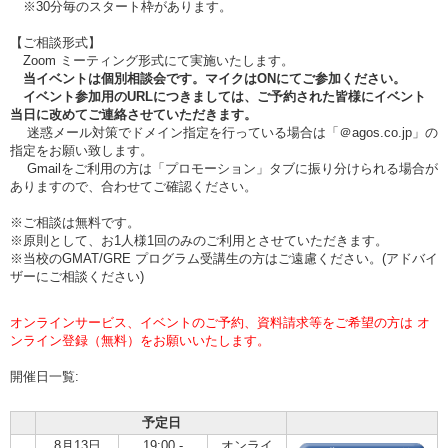
※30分毎のスタート枠があります。
【ご相談形式】
Zoom ミーティング形式にて実施いたします。
当イベントは個別相談会です。マイクはONにてご参加ください。
イベント参加用のURLにつきましては、ご予約された皆様にイベント
当日に改めてご連絡させていただきます。
迷惑メール対策でドメイン指定を行っている場合は「＠agos.co.jp」の
指定をお願い致します。
Gmailをご利用の方は「プロモーション」タブに振り分けられる場合が
ありますので、合わせてご確認ください。
※ご相談は無料です。
※原則として、お1人様1回のみのご利用とさせていただきます。
※当校のGMAT/GRE プログラム受講生の方はご遠慮ください。(アドバイ
ザーにご相談ください)
オンラインサービス、イベントのご予約、資料請求等をご希望の方は オ
ンライン登録（無料）をお願いいたします。
開催日一覧:
予定日
8月13日
19:00 -
オンライ