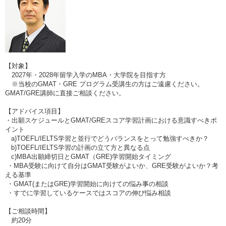
【対象】
2027年・2028年留学入学のMBA・大学院を目指す方
※当校のGMAT・GRE プログラム受講生の方はご遠慮ください。
GMAT/GRE講師に直接ご相談ください。
【アドバイス項目】
・出願スケジュールとGMAT/GREスコア学習計画における意識すべきポ
イント
a)TOEFL/IELTS学習と並行でどうバランスをとって勉強すべきか？
b)TOEFL/IELTS学習の計画の立て方と異なる点
c)MBA出願締切日とGMAT（GRE)学習開始タイミング
・MBA受験に向けて自分はGMAT受験がよいか、GRE受験がよいか？考
える基準
・GMAT(またはGRE)学習開始に向けての悩み事の相談
・すでに学習しているケースではスコアの伸び悩み相談
【ご相談時間】
約20分