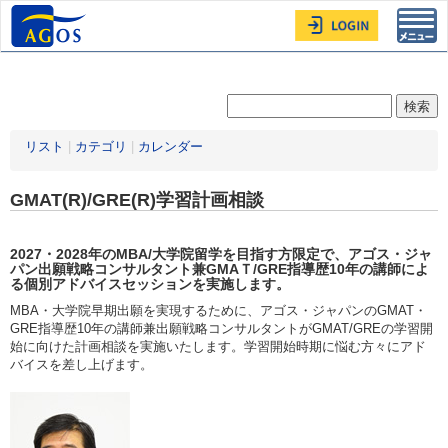
Toggl
navig
リスト
|
カテゴリ
|
カレンダー
GMAT(R)/GRE(R)学習計画相談
2027・2028年
のMBA/大学院留学を目指す方限定
で、アゴス・ジャ
パン出願戦略コンサルタント兼GMAＴ/GRE指導歴10年の講師によ
る個別アドバイスセッションを実施します。
MBA・大学院早期出願を実現するために、アゴス・ジャパンのGMAT・
GRE指導歴10年の講師兼出願戦略コンサルタントがGMAT/GREの学習開
始に向けた計画相談を実施いたします。学習開始時期に悩む方々にアド
バイスを差し上げます。