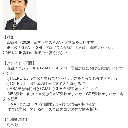
【対象】
2027年・2028年留学入学のMBA・大学院を目指す方
※当校のGMAT・GRE プログラム受講生の方はご遠慮ください。
GMAT/GRE講師に直接ご相談ください。
【アドバイス項目】
・出願スケジュールとGMAT/GREスコア学習計画における意識すべきポ
イント
a)TOEFL/IELTS学習と並行でどうバランスをとって勉強すべきか？
b)TOEFL/IELTS学習の計画の立て方と異なる点
c)MBA出願締切日とGMAT（GRE)学習開始タイミング
・MBA受験に向けて自分はGMAT受験がよいか、GRE受験がよいか？考
える基準
・GMAT(またはGRE)学習開始に向けての悩み事の相談
・すでに学習しているケースではスコアの伸び悩み相談
【ご相談時間】
約20分