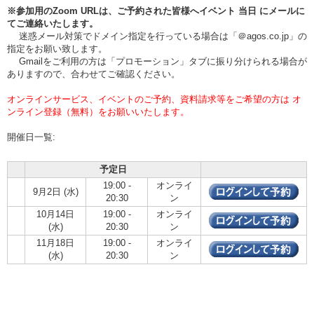
※参加用のZoom URLは、ご予約された皆様へイベント
当日
にメールに
てご連絡いたします。
迷惑メール対策でドメイン指定を行っている場合は「＠agos.co.jp」の
指定をお願い致します。
Gmailをご利用の方は「プロモーション」タブに振り分けられる場合が
ありますので、合わせてご確認ください。
オンラインサービス、イベントのご予約、資料請求等をご希望の方は オ
ンライン登録（無料）をお願いいたします。
開催日一覧:
予定日
19:00 -
オンライ
9月2日 (水)
20:30
ン
10月14日
19:00 -
オンライ
(水)
20:30
ン
11月18日
19:00 -
オンライ
(水)
20:30
ン