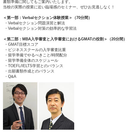
書類準備に関してもご案内いたします。
当校の実際の授業に近い臨場感のセミナー、ぜひお見逃しなく！
＜第一部：Verbalセクション体験授業＞（70分間）
・Verbalセクション問題演習と解法
・Verbalセクション対策の効率的な学習法
＜第二部：MBA入学審査と入学審査におけるGMATの役割＞（20分間）
・GMAT目標スコア
・ビジネススクールの入学審査比重
・留学準備でやるべきこと/時間配分
・留学準備全体のスケジュール
・TOEFL/IELTS学習とのバランス
・出願書類作成とのバランス
・Q&A