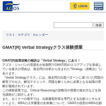
Toggl
navig
リスト
|
カテゴリ
|
カレンダー
GMAT(R) Verbal Strategyクラス体験授業
GMAT(R)短期攻略の秘訣は「Verbal Strategy」にあり！
アゴス・ジャパンの受講生が短期間でGMAT(R)のスコアアップを達成し
ている最大の理由は、過去問の分析から生まれた"Strategy（攻略法）"に
あります。
「Verbal Strategyクラス」には、過去問の出題パターンに基づいた問題の
解答プロセス、解法テクニック、問題を解くために必要となる知識の理
解が凝縮されています。
この体験授業では、Critical Reasoningの攻略法や授業の進め方などを担
当講師がご紹介します。
また、セミナーの後半では、出願書類対策を専門とする出願コンサルタ
ントより、MBAの入学審査の全体像について、GMATの役割やMBA出願