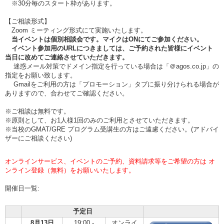
※30分毎のスタート枠があります。
【ご相談形式】
Zoom ミーティング形式にて実施いたします。
当イベントは個別相談会です。マイクはONにてご参加ください。
イベント参加用のURLにつきましては、ご予約された皆様にイベント
当日に改めてご連絡させていただきます。
迷惑メール対策でドメイン指定を行っている場合は「＠agos.co.jp」の
指定をお願い致します。
Gmailをご利用の方は「プロモーション」タブに振り分けられる場合が
ありますので、合わせてご確認ください。
※ご相談は無料です。
※原則として、お1人様1回のみのご利用とさせていただきます。
※当校のGMAT/GRE プログラム受講生の方はご遠慮ください。(アドバイ
ザーにご相談ください)
オンラインサービス、イベントのご予約、資料請求等をご希望の方は オ
ンライン登録（無料）をお願いいたします。
開催日一覧:
予定日
8月13日
19:00 -
オンライ