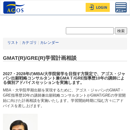
Toggl
navig
リスト
|
カテゴリ
|
カレンダー
GMAT(R)/GRE(R)学習計画相談
2027・2028年
のMBA/大学院留学を目指す方限定
で、アゴス・ジャ
パン出願戦略コンサルタント兼GMAＴ/GRE指導歴10年の講師によ
る個別アドバイスセッションを実施します。
MBA・大学院早期出願を実現するために、アゴス・ジャパンのGMAT・
GRE指導歴10年の講師兼出願戦略コンサルタントがGMAT/GREの学習開
始に向けた計画相談を実施いたします。学習開始時期に悩む方々にアド
バイスを差し上げます。