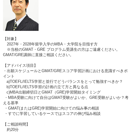
【対象】
2027年・2028年留学入学のMBA・大学院を目指す方
※当校のGMAT・GRE プログラム受講生の方はご遠慮ください。
GMAT/GRE講師に直接ご相談ください。
【アドバイス項目】
・出願スケジュールとGMAT/GREスコア学習計画における意識すべきポ
イント
a)TOEFL/IELTS学習と並行でどうバランスをとって勉強すべきか？
b)TOEFL/IELTS学習の計画の立て方と異なる点
c)MBA出願締切日とGMAT（GRE)学習開始タイミング
・MBA受験に向けて自分はGMAT受験がよいか、GRE受験がよいか？考
える基準
・GMAT(またはGRE)学習開始に向けての悩み事の相談
・すでに学習しているケースではスコアの伸び悩み相談
【ご相談時間】
約20分