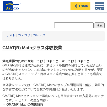
Toggl
navig
リスト
|
カテゴリ
|
カレンダー
GMAT(R) Mathクラス体験授業
満点獲得のために今知っておくべきこと・やっておくべきこと
GMAT(R)高得点達成のために、満点レベル獲得を目指していただきたい
のがMathセクション。このMathセクションをいかに攻略するかが、早期
のGMAT(R)スコアアップ・目標スコア達成の鍵を握ると言っても過言で
はありません。
当体験レッスンでは、GMAT(R) Mathのサンプル問題演習・解説、効果的
な学習方法などについて当校の専属講師がお話いたします。
GMAT(R) Mathセクションで満点レベルを目指すすべての方必見のセミナ
ーです。＜セミナーの主な内容＞
・ GMAT(R) Mathの問題傾向