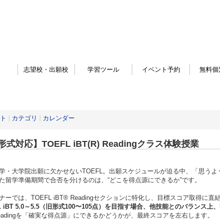
志望校・出願校
学習ツール
イベント予約
無料個
ト
|
カテゴリ
|
カレンダー
式対応】TOEFL iBT(R) Readingクラス体験授業
学・大学院出願に欠かせないTOEFL。出願スケジュールが迫る中、「思う
た留学準備期間で合否を分けるのは、“どこを得点源にできるか”です。
ナーでは、TOEFL iBT® Readingセクションに特化し、目標スコア取
FL iBT 5.0～5.5（旧形式100〜105点）を目指す場合、他技能とのバランス
eadingを「確実な得点源」にできるかどうかが、最終スコアを左右します。