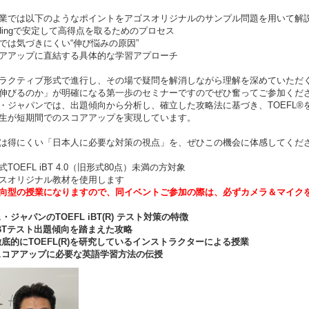
業では以下のようなポイントをアゴスオリジナルのサンプル問題を用いて解
adingで安定して高得点を取るためのプロセス
では気づきにくい“伸び悩みの原因”
アアップに直結する具体的な学習アプローチ
ラクティブ形式で進行し、その場で疑問を解消しながら理解を深めていただ
伸びるのか」が明確になる第一歩のセミナーですのでぜひ奮ってご参加くだ
・ジャパンでは、出題傾向から分析し、確立した攻略法に基づき、TOEFL
生が短期間でのスコアアップを実現しています。
は得にくい「日本人に必要な対策の視点」を、ぜひこの機会に体感してくだ
TOEFL iBT 4.0（旧形式80点）未満の方対象
スオリジナル教材を使用します
向型の授業になりますので、同イベントご参加の際は、必ずカメラ＆マイク
・ジャパンのTOEFL iBT(R) テスト対策の特徴
BTテスト出題傾向を踏まえた攻略
底的にTOEFL(R)を研究しているインストラクターによる授業
コアアップに必要な英語学習方法の伝授