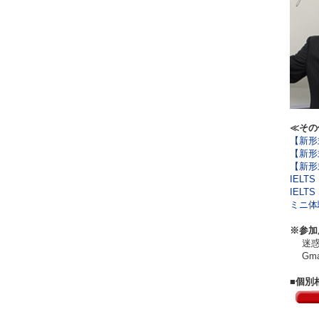
≪その
【新形式
【新形式
【新形式
IELT
IELT
ミニ体験
※参加
迷惑メ
Gma
■個別