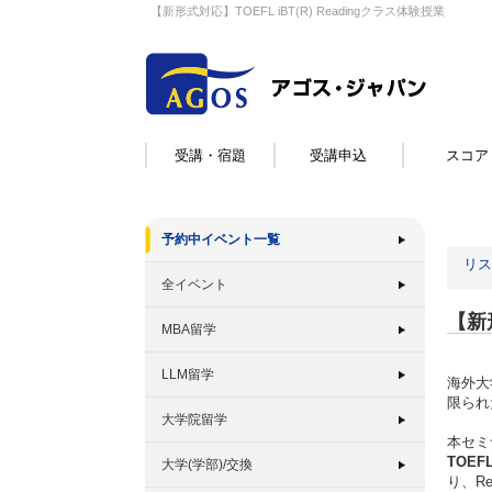
【新形式対応】TOEFL iBT(R) Readingクラス体験授業
受講・宿題
受講申込
スコア
予約中イベント一覧
リス
全イベント
【新形
MBA留学
LLM留学
海外大
限られ
大学院留学
本セミ
TOE
大学(学部)/交換
り、R