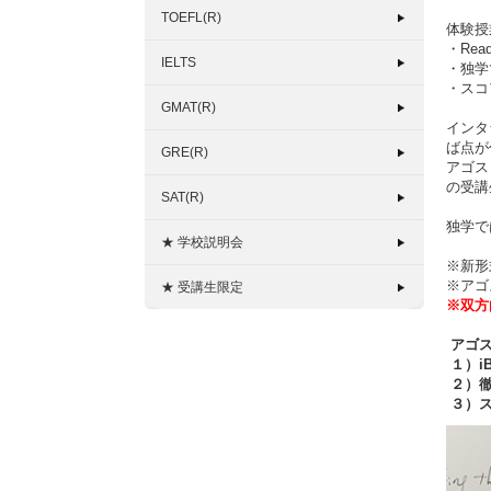
TOEFL(R)
体験授
・Re
IELTS
・独学
・スコ
GMAT(R)
インタ
ば点が
GRE(R)
アゴス
の受講
SAT(R)
独学で
★ 学校説明会
※新形式
※アゴ
★ 受講生限定
※双方
アゴス
１）i
２）徹
３）ス