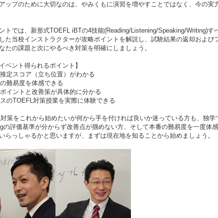
アップのために大切なのは、やみくもに演習を増やすことではなく、今の実力
トでは、新形式TOEFL iBTの4技能(Reading/Listening/Speaking/W
した当校インストラクターが攻略ポイントを解説し、試験結果の返却および
なたの課題と次にやるべき対策を明確にしましょう。
イベント得られるポイント】
の推定スコア（立ち位置）がわかる
番の難易度を体感できる
点ポイントと改善策が具体的に分かる
ゴスのTOEFL対策授業を実際に体験できる
FL対策をこれから始めたいが何から手を付ければ良いか迷っている方も、独学で学
ritingの評価基準が分からず改善点が掴めない方、そして本番の難易度を一
いらっしゃるかと思いますが、まずは現在地を知ることから始めましょう。