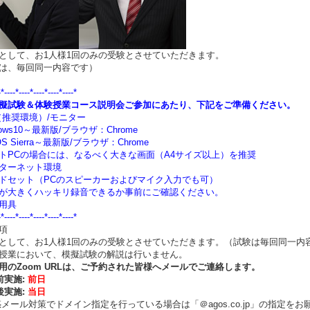
として、お1人様1回のみの受験とさせていただきます。
は、毎回同一内容です）
-*----*----*----*----*----*
擬試験＆体験授業コース説明会ご参加にあたり、下記をご準備ください。
（推奨環境）/モニター
ndows10～最新版/ブラウザ：Chrome
cOS Sierra～最新版/ブラウザ：Chrome
トPCの場合には、なるべく大きな画面（A4サイズ以上）を推奨
ターネット環境
ドセット（PCのスピーカーおよびマイク入力でも可）
が大きくハッキリ録音できるか事前にご確認ください。
用具
-*----*----*----*----*----*
項
として、お1人様1回のみの受験とさせていただきます。（試験は毎回同一内
授業において、模擬試験の解説は行いません。
用のZoom URLは、ご予約された皆様へメールでご連絡します。
前実施:
前日
後実施:
当日
ール対策でドメイン指定を行っている場合は「＠agos.co.jp」の指定をお