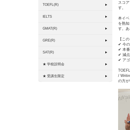
スコア
TOEFL(R)
す。
IELTS
本イベン
を熟知
GMAT(R)
す。あ
【この
GRE(R)
✔ 今
✔ 本
SAT(R)
✔ 減
✔ ア
★ 学校説明会
TOE
/ W
★ 受講生限定
の方が