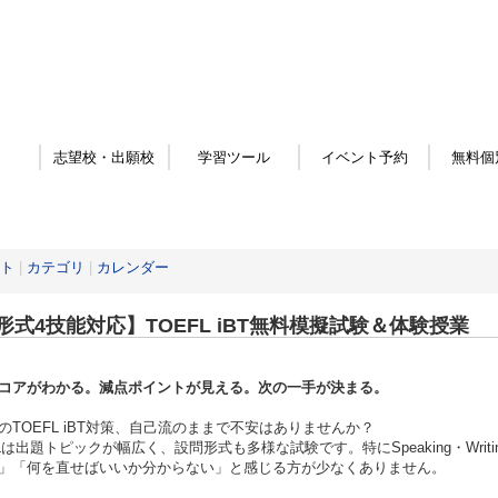
志望校・出願校
学習ツール
イベント予約
無料個
ト
|
カテゴリ
|
カレンダー
形式4技能対応】TOEFL iBT無料模擬試験＆体験授業
コアがわかる。減点ポイントが見える。次の一手が決まる。
のTOEFL iBT対策、自己流のままで不安はありませんか？
FLは出題トピックが幅広く、設問形式も多様な試験です。特にSpeaking・Wr
」「何を直せばいいか分からない」と感じる方が少なくありません。