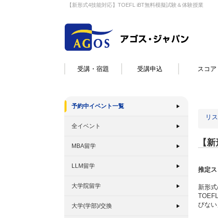
【新形式4技能対応】TOEFL iBT無料模擬試験＆体験授業
受講・宿題
受講申込
スコア
予約中イベント一覧
リス
全イベント
【新
MBA留学
LLM留学
推定ス
大学院留学
新形式
TOE
びない
大学(学部)/交換