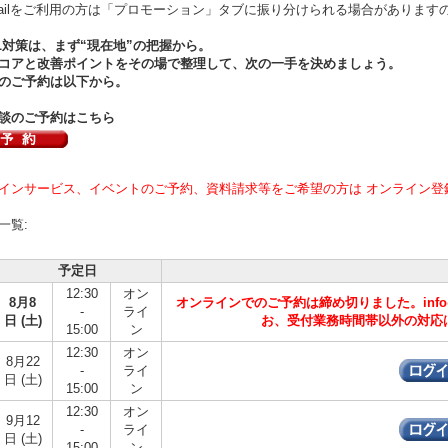
ilをご利用の方は「プロモーション」タブに振り分けられる場合があります
FL対策は、まず“現在地”の把握から。
コアと改善ポイントをその場で整理して、次の一手を決めましょう。
のご予約は以下から。
談のご予約はこちら
インサービス、イベントのご予約、資料請求等をご希望の方は オンライン登
一覧:
予定日
12:30
オン
8月8
オンラインでのご予約は締め切りました。info@ago
-
ライ
日 (土)
お、受付業務時間帯以外の対応
15:00
ン
12:30
オン
8月22
-
ライ
日 (土)
15:00
ン
12:30
オン
9月12
-
ライ
日 (土)
15:00
ン