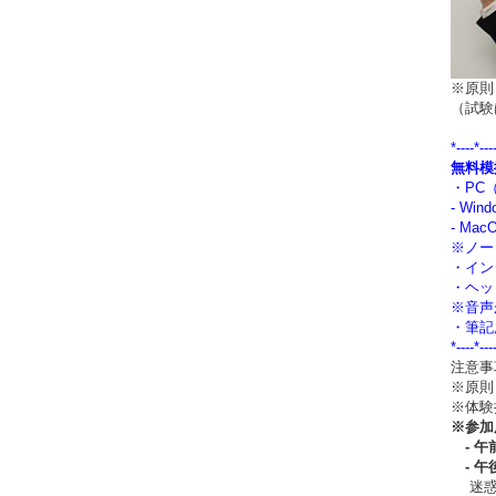
※原則
（試験
*----*---
無料模
・PC
- Wi
- Ma
※ノー
・イン
・ヘッ
※音声
・筆記
*----*---
注意事
※原則
※体験
※
参加
- 午
- 午
迷惑メ