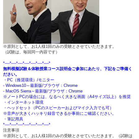
※原則として、お1人様1回のみの受験とさせていただきます。
（試験は、毎回同一内容です）
*----*----*----*----*----*----*----*
無料模擬試験＆体験授業コース説明会ご参加にあたり、下記をご準備く
ださい。
・PC（推奨環境）/モニター
- Windows10～最新版/ブラウザ：Chrome
- MacOS Sierra～最新版/ブラウザ：Chrome
※ノートPCの場合には、なるべく大きな画面（A4サイズ以上）を推奨
・インターネット環境
・ヘッドセット（PCのスピーカーおよびマイク入力でも可）
※音声が大きくハッキリ録音できるか事前にご確認ください。
・筆記用具
*----*----*----*----*----*----*----*
注意事項
※原則として、お1人様1回のみの受験とさせていただきます。（試験は