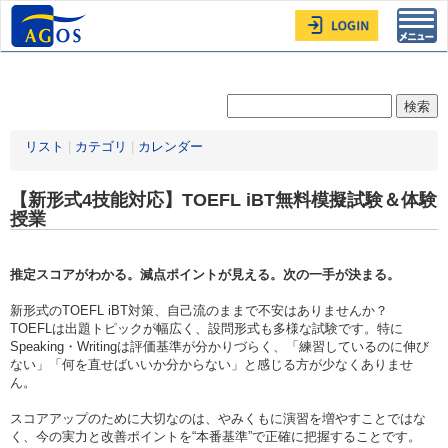
Toggl
navig
リスト
|
カテゴリ
|
カレンダー
【新形式4技能対応】TOEFL iBT無料模擬試験＆体験
授業
推定スコアがわかる。減点ポイントが見える。次の一手が決まる。
新形式のTOEFL iBT対策、自己流のままで不安はありませんか？
TOEFLは出題トピックが幅広く、設問形式も多様な試験です。特に
Speaking・Writingは評価基準が分かりづらく、「練習しているのに伸び
ない」「何を直せばいいか分からない」と感じる方が少なくありませ
ん。
スコアアップのために大切なのは、やみくもに演習を増やすことではな
く、今の実力と改善ポイントを“本番基準”で正確に把握することです。