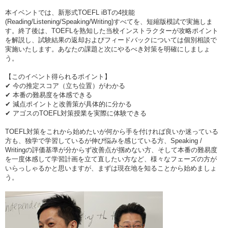
本イベントでは、新形式TOEFL iBTの4技能
(Reading/Listening/Speaking/Writing)すべてを、短縮版模試で実施しま
す。終了後は、TOEFLを熟知した当校インストラクターが攻略ポイント
を解説し、試験結果の返却およびフィードバックについては個別相談で
実施いたします。あなたの課題と次にやるべき対策を明確にしましょ
う。
【このイベント得られるポイント】
✔ 今の推定スコア（立ち位置）がわかる
✔ 本番の難易度を体感できる
✔ 減点ポイントと改善策が具体的に分かる
✔ アゴスのTOEFL対策授業を実際に体験できる
TOEFL対策をこれから始めたいが何から手を付ければ良いか迷っている
方も、独学で学習しているが伸び悩みを感じている方、Speaking /
Writingの評価基準が分からず改善点が掴めない方、そして本番の難易度
を一度体感して学習計画を立て直したい方など、様々なフェーズの方が
いらっしゃるかと思いますが、まずは現在地を知ることから始めましょ
う。