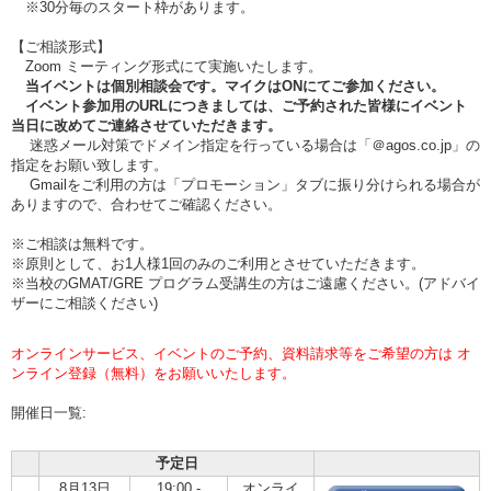
※30分毎のスタート枠があります。
【ご相談形式】
Zoom ミーティング形式にて実施いたします。
当イベントは個別相談会です。マイクはONにてご参加ください。
イベント参加用のURLにつきましては、ご予約された皆様にイベント
当日に改めてご連絡させていただきます。
迷惑メール対策でドメイン指定を行っている場合は「＠agos.co.jp」の
指定をお願い致します。
Gmailをご利用の方は「プロモーション」タブに振り分けられる場合が
ありますので、合わせてご確認ください。
※ご相談は無料です。
※原則として、お1人様1回のみのご利用とさせていただきます。
※当校のGMAT/GRE プログラム受講生の方はご遠慮ください。(アドバイ
ザーにご相談ください)
オンラインサービス、イベントのご予約、資料請求等をご希望の方は オ
ンライン登録（無料）をお願いいたします。
開催日一覧:
予定日
8月13日
19:00 -
オンライ