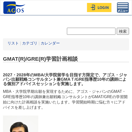
Toggl
navig
リスト
|
カテゴリ
|
カレンダー
GMAT(R)/GRE(R)学習計画相談
2027・2028年
のMBA/大学院留学を目指す方限定
で、アゴス・ジャ
パン出願戦略コンサルタント兼GMAＴ/GRE指導歴10年の講師によ
る個別アドバイスセッションを実施します。
MBA・大学院早期出願を実現するために、アゴス・ジャパンのGMAT・
GRE指導歴10年の講師兼出願戦略コンサルタントがGMAT/GREの学習開
始に向けた計画相談を実施いたします。学習開始時期に悩む方々にアド
バイスを差し上げます。