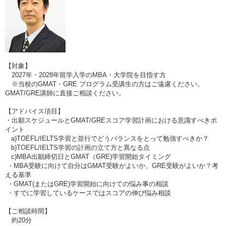
【対象】
2027年・2028年留学入学のMBA・大学院を目指す方
※当校のGMAT・GRE プログラム受講生の方はご遠慮ください。
GMAT/GRE講師に直接ご相談ください。
【アドバイス項目】
・出願スケジュールとGMAT/GREスコア学習計画における意識すべきポ
イント
a)TOEFL/IELTS学習と並行でどうバランスをとって勉強すべきか？
b)TOEFL/IELTS学習の計画の立て方と異なる点
c)MBA出願締切日とGMAT（GRE)学習開始タイミング
・MBA受験に向けて自分はGMAT受験がよいか、GRE受験がよいか？考
える基準
・GMAT(またはGRE)学習開始に向けての悩み事の相談
・すでに学習しているケースではスコアの伸び悩み相談
【ご相談時間】
約20分