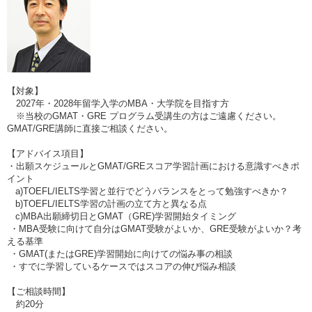
【対象】
2027年・2028年留学入学のMBA・大学院を目指す方
※当校のGMAT・GRE プログラム受講生の方はご遠慮ください。
GMAT/GRE講師に直接ご相談ください。
【アドバイス項目】
・出願スケジュールとGMAT/GREスコア学習計画における意識すべきポ
イント
a)TOEFL/IELTS学習と並行でどうバランスをとって勉強すべきか？
b)TOEFL/IELTS学習の計画の立て方と異なる点
c)MBA出願締切日とGMAT（GRE)学習開始タイミング
・MBA受験に向けて自分はGMAT受験がよいか、GRE受験がよいか？考
える基準
・GMAT(またはGRE)学習開始に向けての悩み事の相談
・すでに学習しているケースではスコアの伸び悩み相談
【ご相談時間】
約20分