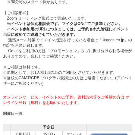
※30分毎のスタート枠があります。
【ご相談形式】
Zoom ミーティング形式にて実施いたします。
当イベントは個別相談会です。マイクはONにてご参加ください。
イベント参加用のURLにつきましては、ご予約された皆様にイベント
当日に改めてご連絡させていただきます。
迷惑メール対策でドメイン指定を行っている場合は「＠agos.co.jp」の
指定をお願い致します。
Gmailをご利用の方は「プロモーション」タブに振り分けられる場合が
ありますので、合わせてご確認ください。
※ご相談は無料です。
※原則として、お1人様1回のみのご利用とさせていただきます。
※当校のGMAT/GRE プログラム受講生の方はご遠慮ください。(アドバイ
ザーにご相談ください)
オンラインサービス、イベントのご予約、資料請求等をご希望の方は オ
ンライン登録（無料）をお願いいたします。
開催日一覧:
予定日
8月13日
19:00 -
オンライ