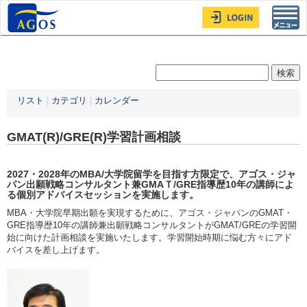
Toggl
navig
リスト
|
カテゴリ
|
カレンダー
GMAT(R)/GRE(R)学習計画相談
2027・2028年
のMBA/大学院留学を目指す方限定
で、アゴス・ジャ
パン出願戦略コンサルタント兼GMAＴ/GRE指導歴10年の講師によ
る個別アドバイスセッションを実施します。
MBA・大学院早期出願を実現するために、アゴス・ジャパンのGMAT・
GRE指導歴10年の講師兼出願戦略コンサルタントがGMAT/GREの学習開
始に向けた計画相談を実施いたします。学習開始時期に悩む方々にアド
バイスを差し上げます。