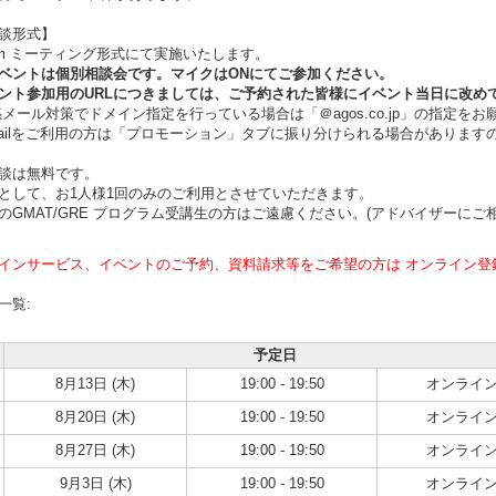
談形式】
m ミーティング形式にて実施いたします。
ントは個別相談会です。マイクはONにてご参加ください。
ト参加用のURLにつきましては、ご予約された皆様にイベント当日に改め
ール対策でドメイン指定を行っている場合は「＠agos.co.jp」の指定をお
ilをご利用の方は「プロモーション」タブに振り分けられる場合があります
談は無料です。
として、お1人様1回のみのご利用とさせていただきます。
のGMAT/GRE プログラム受講生の方はご遠慮ください。(アドバイザーにご
インサービス、イベントのご予約、資料請求等をご希望の方は オンライン登
一覧:
予定日
8月13日 (木)
19:00 - 19:50
オンライ
8月20日 (木)
19:00 - 19:50
オンライ
8月27日 (木)
19:00 - 19:50
オンライ
9月3日 (木)
19:00 - 19:50
オンライ