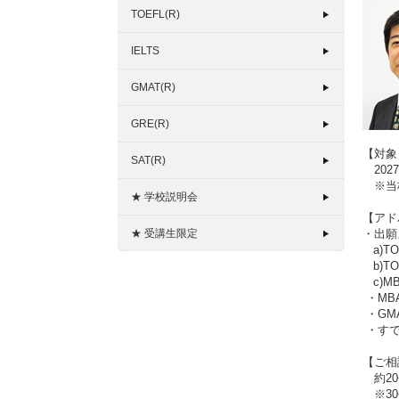
TOEFL(R)
IELTS
GMAT(R)
GRE(R)
【対象
SAT(R)
202
※当校
★ 学校説明会
【アド
★ 受講生限定
・出願
a)T
b)T
c)M
・MB
・GM
・すで
【ご相
約20
※30