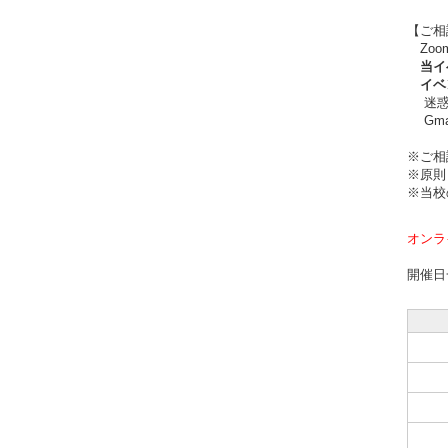
【ご相
Zoo
当イベ
イベン
迷惑メ
Gma
※ご相
※原則
※当校
オンラ
開催日