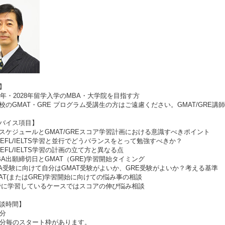
】
7年・2028年留学入学のMBA・大学院を目指す方
のGMAT・GRE プログラム受講生の方はご遠慮ください。GMAT/GRE講
バイス項目】
スケジュールとGMAT/GREスコア学習計画における意識すべきポイント
OEFL/IELTS学習と並行でどうバランスをとって勉強すべきか？
OEFL/IELTS学習の計画の立て方と異なる点
BA出願締切日とGMAT（GRE)学習開始タイミング
A受験に向けて自分はGMAT受験がよいか、GRE受験がよいか？考える基準
AT(またはGRE)学習開始に向けての悩み事の相談
に学習しているケースではスコアの伸び悩み相談
談時間】
分
分毎のスタート枠があります。