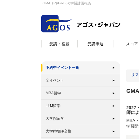
GMAT(R)/GRE(R)学習計画相談
受講・宿題
受講申込
スコア
予約中イベント一覧
リス
全イベント
GMA
MBA留学
LLM留学
2027
師に
大学院留学
MBA
学習開
大学(学部)/交換