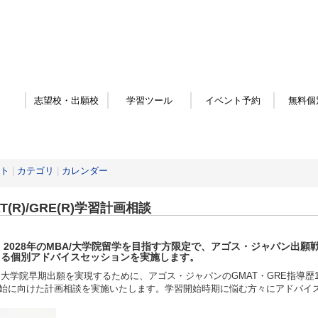
志望校・出願校
学習ツール
イベント予約
無料個
ト
|
カテゴリ
|
カレンダー
T(R)/GRE(R)学習計画相談
・2028年
のMBA/大学院留学を目指す方限定
で、アゴス・ジャパン出願戦
よる個別アドバイスセッションを実施します。
・大学院早期出願を実現するために、アゴス・ジャパンのGMAT・GRE指導歴1
始に向けた計画相談を実施いたします。学習開始時期に悩む方々にアドバイ