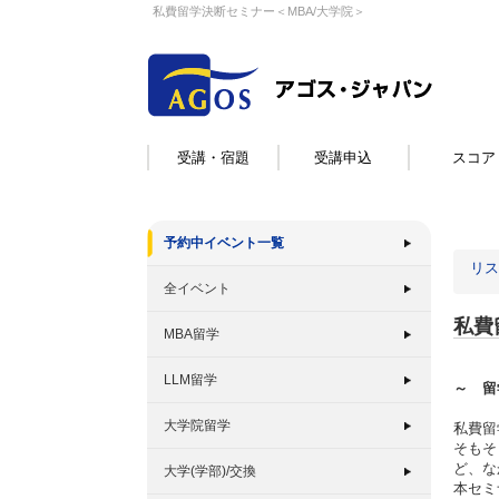
私費留学決断セミナー＜MBA/大学院＞
受講・宿題
受講申込
スコア
予約中イベント一覧
リス
全イベント
私費
MBA留学
LLM留学
～ 留
大学院留学
私費留
そもそ
ど、な
大学(学部)/交換
本セミ