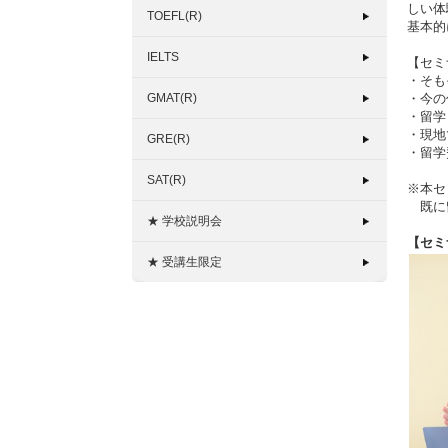
しい体
TOEFL(R)
基本的
IELTS
【セミ
・そも
GMAT(R)
・今の
・留学
・現地
GRE(R)
・留学
SAT(R)
※本セ
既に留
★ 学校説明会
【セミ
★ 受講生限定