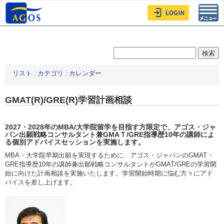
Toggl
navig
リスト
|
カテゴリ
|
カレンダー
GMAT(R)/GRE(R)学習計画相談
2027・2028年
のMBA/大学院留学を目指す方限定
で、アゴス・ジャ
パン出願戦略コンサルタント兼GMAＴ/GRE指導歴10年の講師によ
る個別アドバイスセッションを実施します。
MBA・大学院早期出願を実現するために、アゴス・ジャパンのGMAT・
GRE指導歴10年の講師兼出願戦略コンサルタントがGMAT/GREの学習開
始に向けた計画相談を実施いたします。学習開始時期に悩む方々にアド
バイスを差し上げます。