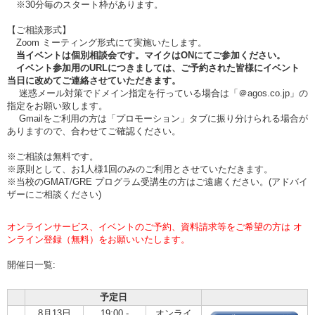
※30分毎のスタート枠があります。
【ご相談形式】
Zoom ミーティング形式にて実施いたします。
当イベントは個別相談会です。マイクはONにてご参加ください。
イベント参加用のURLにつきましては、ご予約された皆様にイベント
当日に改めてご連絡させていただきます。
迷惑メール対策でドメイン指定を行っている場合は「＠agos.co.jp」の
指定をお願い致します。
Gmailをご利用の方は「プロモーション」タブに振り分けられる場合が
ありますので、合わせてご確認ください。
※ご相談は無料です。
※原則として、お1人様1回のみのご利用とさせていただきます。
※当校のGMAT/GRE プログラム受講生の方はご遠慮ください。(アドバイ
ザーにご相談ください)
オンラインサービス、イベントのご予約、資料請求等をご希望の方は オ
ンライン登録（無料）をお願いいたします。
開催日一覧:
予定日
8月13日
19:00 -
オンライ