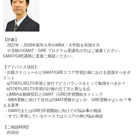
【対象】
2027年・2028年留学入学のMBA・大学院を目指す方
※当校のGMAT・GRE プログラム受講生の方はご遠慮ください。
GMAT/GRE講師に直接ご相談ください。
【アドバイス項目】
・出願スケジュールとGMAT/GREスコア学習計画における意識すべきポ
イント
a)TOEFL/IELTS学習と並行でどうバランスをとって勉強すべきか？
b)TOEFL/IELTS学習の計画の立て方と異なる点
c)MBA出願締切日とGMAT（GRE)学習開始タイミング
・MBA受験に向けて自分はGMAT受験がよいか、GRE受験がよいか？考
える基準
・GMAT(またはGRE)学習開始に向けての悩み事の相談
・すでに学習しているケースではスコアの伸び悩み相談
【ご相談時間】
約20分