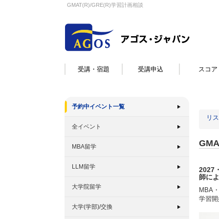
GMAT(R)/GRE(R)学習計画相談
受講・宿題
受講申込
スコア
予約中イベント一覧
リス
全イベント
GMA
MBA留学
LLM留学
2027
師に
大学院留学
MBA
学習開
大学(学部)/交換