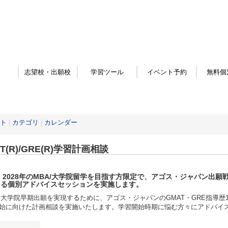
志望校・出願校
学習ツール
イベント予約
無料個
ト
|
カテゴリ
|
カレンダー
T(R)/GRE(R)学習計画相談
・2028年
のMBA/大学院留学を目指す方限定
で、アゴス・ジャパン出願戦
よる個別アドバイスセッションを実施します。
・大学院早期出願を実現するために、アゴス・ジャパンのGMAT・GRE指導歴1
始に向けた計画相談を実施いたします。学習開始時期に悩む方々にアドバイ