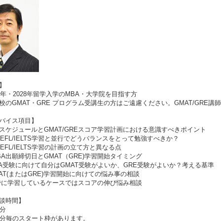
】
7年・2028年留学入学のMBA・大学院を目指す方
のGMAT・GRE プログラム受講生の方はご遠慮ください。GMAT/GRE講
バイス項目】
スケジュールとGMAT/GREスコア学習計画における意識すべきポイント
OEFL/IELTS学習と並行でどうバランスをとって勉強すべきか？
OEFL/IELTS学習の計画の立て方と異なる点
BA出願締切日とGMAT（GRE)学習開始タイミング
A受験に向けて自分はGMAT受験がよいか、GRE受験がよいか？考える基準
AT(またはGRE)学習開始に向けての悩み事の相談
に学習しているケースではスコアの伸び悩み相談
談時間】
分
分毎のスタート枠があります。