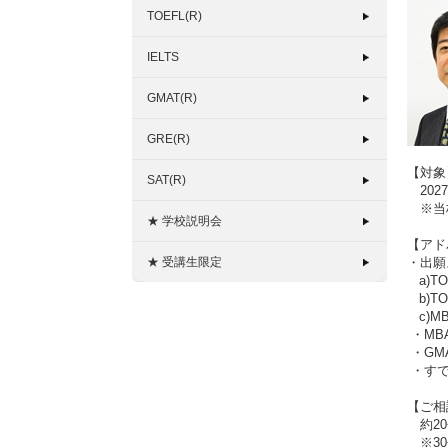
TOEFL(R)
IELTS
GMAT(R)
GRE(R)
【対象
SAT(R)
202
※当校
★ 学校説明会
【アド
★ 受講生限定
・出願
a)T
b)T
c)M
・MB
・GM
・すで
【ご相
約20
※30