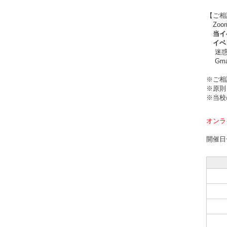
【ご相
Zoo
当イベ
イベン
迷惑メ
Gma
※ご相
※原則
※当校
オンラ
開催日