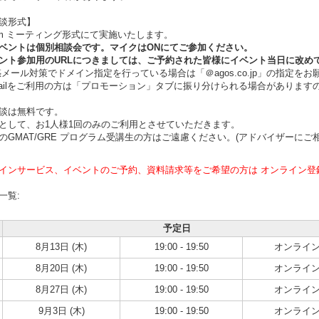
談形式】
m ミーティング形式にて実施いたします。
ントは個別相談会です。マイクはONにてご参加ください。
ト参加用のURLにつきましては、ご予約された皆様にイベント当日に改め
ール対策でドメイン指定を行っている場合は「＠agos.co.jp」の指定をお
ilをご利用の方は「プロモーション」タブに振り分けられる場合があります
談は無料です。
として、お1人様1回のみのご利用とさせていただきます。
のGMAT/GRE プログラム受講生の方はご遠慮ください。(アドバイザーにご
インサービス、イベントのご予約、資料請求等をご希望の方は オンライン登
一覧:
予定日
8月13日 (木)
19:00 - 19:50
オンライ
8月20日 (木)
19:00 - 19:50
オンライ
8月27日 (木)
19:00 - 19:50
オンライ
9月3日 (木)
19:00 - 19:50
オンライ